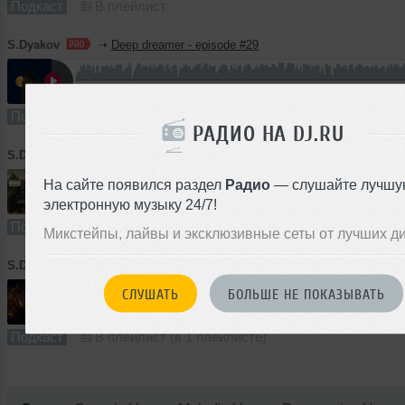
Подкаст
В плейлист
S.Dyakov
➝
Deep dreamer - episode #29
87:01
737 раз
184
161 MB, 256
Подкаст
В плейлист
РАДИО НА DJ.RU
S.Dyakov
➝
The Connoisseur - episode #3
На сайте появился раздел
Радио
— слушайте лучшу
электронную музыку 24/7!
74:58
464 раза
124
139 MB, 256
Подкаст
В плейлист
Микстейпы, лайвы и эксклюзивные сеты от лучших д
S.Dyakov
➝
The Connoisseur - episode #2
СЛУШАТЬ
БОЛЬШЕ НЕ ПОКАЗЫВАТЬ
93:23
444 раза
102
173 MB, 256
Подкаст
В плейлист (в 1 плейлисте)