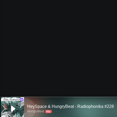
Ш
HeySpace & HungryBeat - Radiophonika #228
HungryBeat