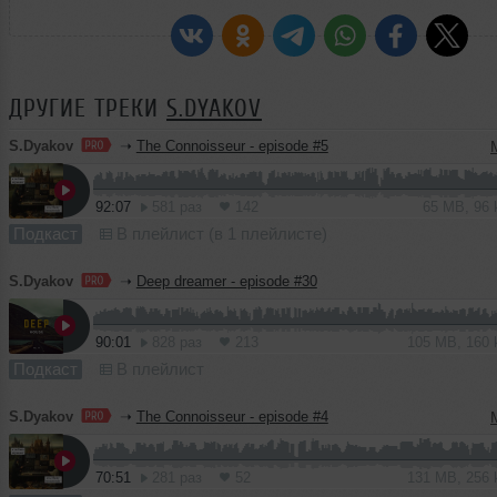
ДРУГИЕ ТРЕКИ
S.DYAKOV
S.Dyakov
➝
The Connoisseur - episode #5
92:07
581 раз
142
65 MB, 96
Подкаст
В плейлист (в 1 плейлисте)
S.Dyakov
➝
Deep dreamer - episode #30
90:01
828 раз
213
105 MB, 160
Подкаст
В плейлист
S.Dyakov
➝
The Connoisseur - episode #4
70:51
281 раз
52
131 MB, 256