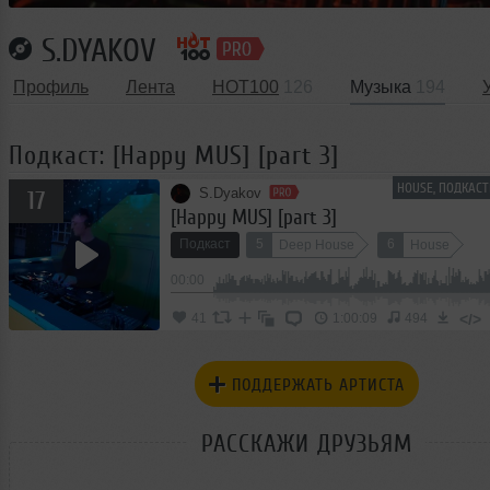
S.DYAKOV
Профиль
Лента
HOT100
126
Музыка
194
Подкаст: [Happy MUS] [part 3]
HOUSE, ПОДКАС
S.Dyakov
17
[Happy MUS] [part 3]
Подкаст
5
6
Deep House
House
00:00
</>
41
1:00:09
494
ПОДДЕРЖАТЬ АРТИСТА
РАССКАЖИ ДРУЗЬЯМ