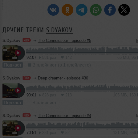
ДРУГИЕ ТРЕКИ
S.DYAKOV
S.Dyakov
➝
The Connoisseur - episode #5
92:07
581 раз
142
65 MB, 96
Подкаст
В плейлист (в 1 плейлисте)
S.Dyakov
➝
Deep dreamer - episode #30
90:01
828 раз
213
105 MB, 160
Подкаст
В плейлист
S.Dyakov
➝
The Connoisseur - episode #4
70:51
281 раз
52
131 MB, 256