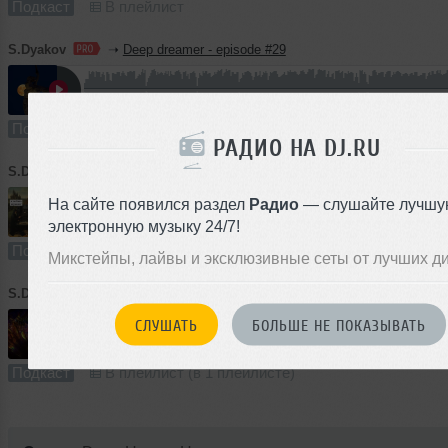
Подкаст
В плейлист
S.Dyakov
➝
Deep dreamer - episode #29
87:01
737 раз
184
161 MB, 256
Подкаст
В плейлист
РАДИО НА DJ.RU
S.Dyakov
➝
The Connoisseur - episode #3
На сайте появился раздел
Радио
— слушайте лучшу
электронную музыку 24/7!
74:58
464 раза
124
139 MB, 256
Подкаст
В плейлист
Микстейпы, лайвы и эксклюзивные сеты от лучших д
S.Dyakov
➝
The Connoisseur - episode #2
СЛУШАТЬ
БОЛЬШЕ НЕ ПОКАЗЫВАТЬ
93:23
444 раза
102
173 MB, 256
Подкаст
В плейлист (в 1 плейлисте)