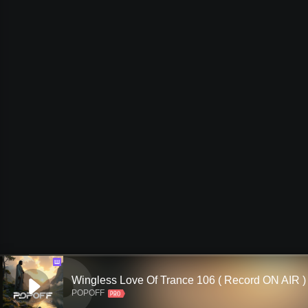
Ш
Wingless Love Of Trance 106 ( Record ON AIR )
POPOFF