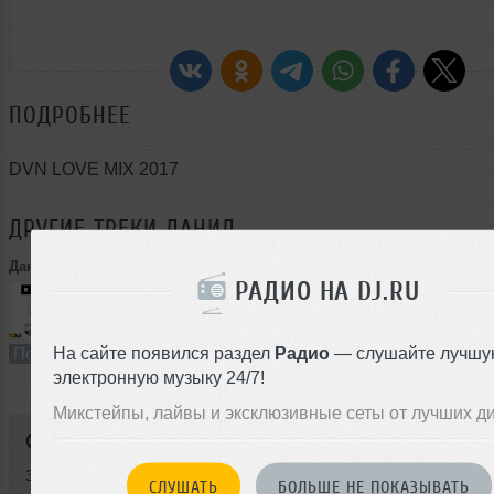
ПОДРОБНЕЕ
DVN LOVE MIX 2017
ДРУГИЕ ТРЕКИ
ДАНИЛ
Данил
➝
Love mix 2017
РАДИО НА DJ.RU
25:31
261 раз
18
35 MB, 192
На сайте появился раздел
Радио
— слушайте лучшу
Подкаст
В плейлист (в 2 плейлистах)
11
электронную музыку 24/7!
Микстейпы, лайвы и эксклюзивные сеты от лучших д
Стили:
G-House
,
Acid Techno
Записан: 28 марта 2017
СЛУШАТЬ
БОЛЬШЕ НЕ ПОКАЗЫВАТЬ