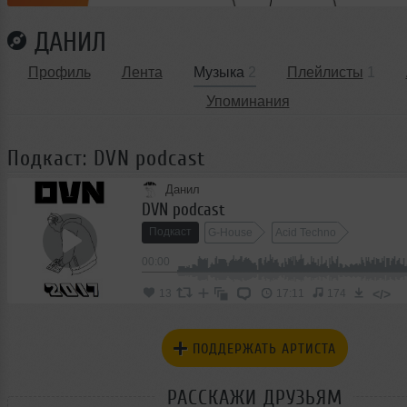
ДАНИЛ
Профиль
Лента
Музыка
2
Плейлисты
1
Упоминания
Подкаст: DVN podcast
Данил
DVN podcast
Подкаст
G-House
Acid Techno
00:00
</>
13
17:11
174
ПОДДЕРЖАТЬ АРТИСТА
РАССКАЖИ ДРУЗЬЯМ