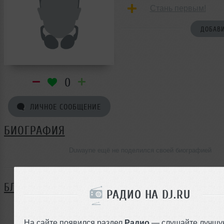
Стань первым!
ДОБАВИ
0
ЛИЧНОЕ СООБЩЕНИЕ
БИОГРАФИЯ
Duwayne ещё не поделился своей биографией
БЛОГ
РАДИО НА DJ.RU
Нет записей в блоге
На сайте появился раздел
Радио
— слушайте лучшу