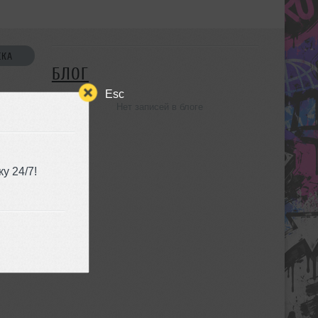
СКА
БЛОГ
Esc
Нет записей в блоге
УЗЬЯ
у 24/7!