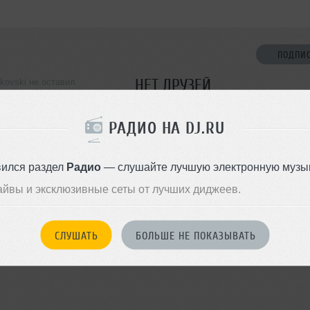
ПОДПИ
НЕТ ДРУЗЕЙ
okovski не оставил
ормации о себе
Стань первым!
РАДИО НА DJ.RU
ДОБАВИТЬ В ДР
вился раздел
Радио
— слушайте лучшую электронную музык
айвы и эксклюзивные сеты от лучших диджеев.
СЛУШАТЬ
БОЛЬШЕ НЕ ПОКАЗЫВАТЬ