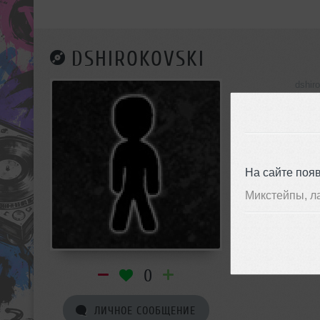
DSHIROKOVSKI
dshir
инф
На сайте поя
Микстейпы, л
0
ЛИЧНОЕ СООБЩЕНИЕ