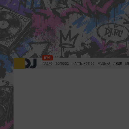
РАДИО
TOP100DJ
ЧАРТЫ HOT100
МУЗЫКА
ЛЮДИ
М