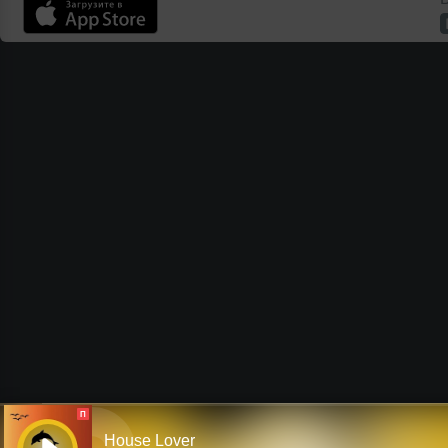
П
House Lover