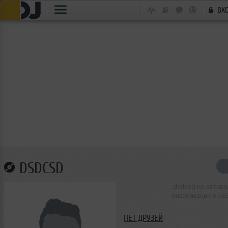
ВХ
DSDCSD
dsdcsd не остави
информации о се
НЕТ ДРУЗЕЙ