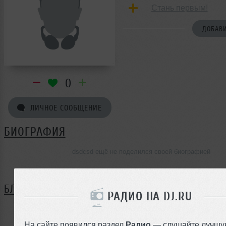
Стань первым!
ДОБАВИ
0
ЛИЧНОЕ СООБЩЕНИЕ
БИОГРАФИЯ
dsdcsd ещё не поделился своей биографией
БЛОГ
РАДИО НА DJ.RU
Нет записей в блоге
На сайте появился раздел
Радио
— слушайте лучшу