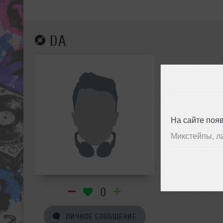
DA
инф
На сайте поя
Микстейпы, л
0
ЛИЧНОЕ СООБЩЕНИЕ