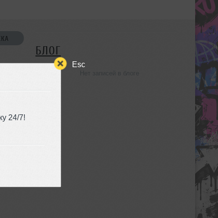
СКА
БЛОГ
Esc
Нет записей в блоге
УЗЬЯ
у 24/7!