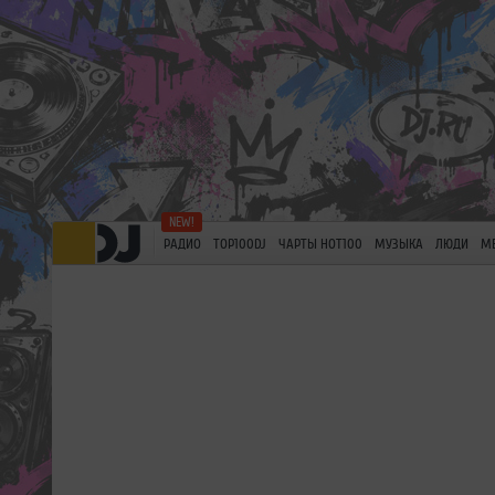
РАДИО
TOP100DJ
ЧАРТЫ HOT100
МУЗЫКА
ЛЮДИ
М