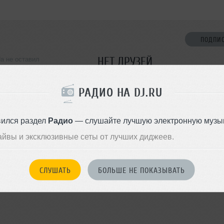
ПОДПИ
НЕТ ДРУЗЕЙ
da не оставил
ормации о себе
Стань первым!
РАДИО НА DJ.RU
ДОБАВИТЬ В ДР
вился раздел
Радио
— слушайте лучшую электронную музык
айвы и эксклюзивные сеты от лучших диджеев.
СЛУШАТЬ
БОЛЬШЕ НЕ ПОКАЗЫВАТЬ