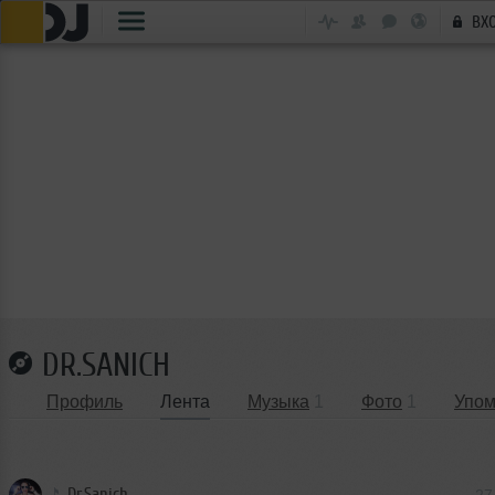
ВХ
DR.SANICH
Профиль
Лента
Музыка
1
Фото
1
Упом
Dr.Sanich