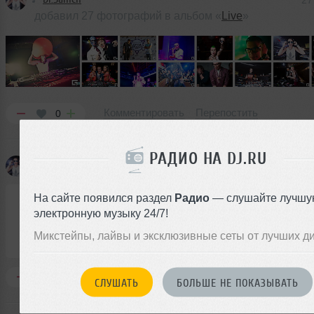
27
добавил 27 фотографий в альбом «
Live
»
Комментировать
Перепостить
0
РАДИО НА DJ.RU
Dr.Sanich
добавил новый микс
08 ф
Dr.Sanich
➝
Dr.Sanich minimix vol.1 OSF2016 Preview
На сайте появился раздел
Радио
— слушайте лучшу
электронную музыку 24/7!
15:40
91 раз
36 MB, 320 
Микстейпы, лайвы и эксклюзивные сеты от лучших д
Микс
В плейлист (в 2 плейлистах)
08 ф
Комментировать
Перепостить
0
СЛУШАТЬ
БОЛЬШЕ НЕ ПОКАЗЫВАТЬ