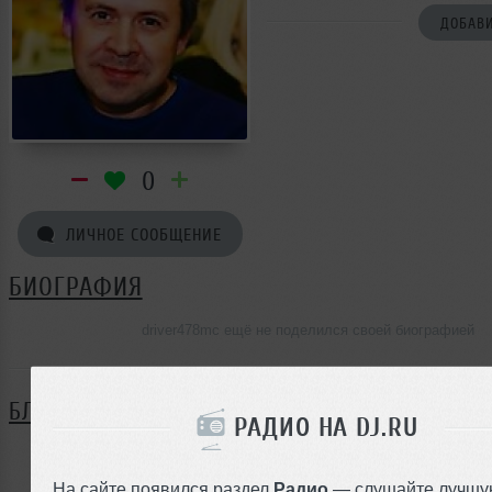
ДОБАВИ
0
ЛИЧНОЕ СООБЩЕНИЕ
БИОГРАФИЯ
driver478mc ещё не поделился своей биографией
БЛОГ
РАДИО НА DJ.RU
Нет записей в блоге
На сайте появился раздел
Радио
— слушайте лучшу