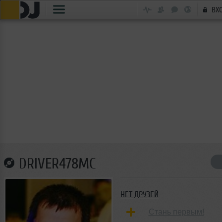
ВХ
DRIVER478MC
НЕТ ДРУЗЕЙ
Стань первым!