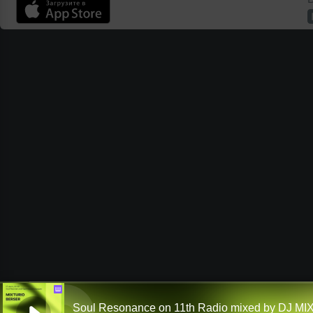
Ш
Soul Resonance on 11th Radio mixed by DJ M