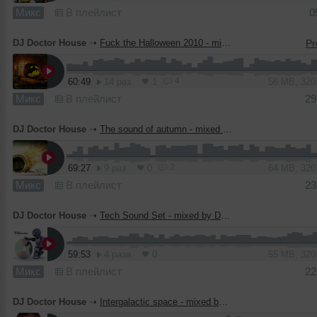
Микс
В плейлист
0
DJ Doctor House
➝
Fuck the Halloween 2010 - mixed by DJ Doctor House
4
60:49
14 раз
1
56 MB, 32
Микс
В плейлист
29
DJ Doctor House
➝
The sound of autumn - mixed by DJ Doctor House (Live mix)
2
69:27
9 раз
0
64 MB, 32
Микс
В плейлист
23
DJ Doctor House
➝
Tech Sound Set - mixed by DJ Doctor House (October) 2010
59:53
4 раза
0
55 MB, 32
Микс
В плейлист
22
DJ Doctor House
➝
Intergalactic space - mixed by DJ Dr House (September live mix) 2010