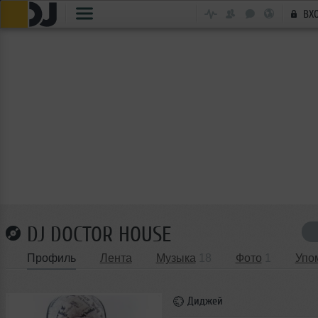
ВХ
DJ DOCTOR HOUSE
Профиль
Лента
Музыка
18
Фото
1
Упо
Диджей