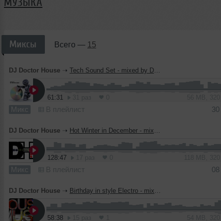
МУЗЫКА
Миксы
Всего —
15
DJ Doctor House
➝
Tech Sound Set - mixed by DJ Doctor House (December) 2010
61:31
31 раз
0
56 MB, 32
Микс
В плейлист
30
DJ Doctor House
➝
Hot Winter in December - mixed by DJ Doctor House (2010)
128:47
17 раз
0
118 MB, 32
Микс
В плейлист
08
DJ Doctor House
➝
Birthday in style Electro - mixed by DJ Doctor House (November) 2010
58:38
15 раз
1
54 MB, 32