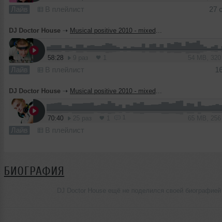
Лайв
В плейлист
27 
DJ Doctor House
➝
Musical positive 2010 - mixed by Dj Dr House (August) vol 3
58:28
9 раз
1
54 MB, 32
Лайв
В плейлист
1
DJ Doctor House
➝
Musical positive 2010 - mixed by Dj Dr House (May) vol 2
1
70:40
25 раз
1
65 MB, 25
Лайв
В плейлист
БИОГРАФИЯ
DJ Doctor House ещё не поделился своей биографией