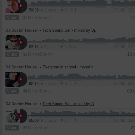
1
59:59
2 раза
0
55 MB, 25
Микс
В плейлист
12
DJ Doctor House
➝
Tech Sound Set - mixed by Dj Dr House (September) 2010
1
63:11
2 раза
0
58 MB, 32
Микс
В плейлист
13 
DJ Doctor House
➝
Everyone in school - mixed by Dj Dr House (August) 2010
1
62:13
2 раза
0
57 MB, 32
Микс
В плейлист
03 
DJ Doctor House
➝
Tech Sound Set - mixed by DJ Dr House (August) 2010
1
65:09
3 раза
0
60 MB, 32
Микс
В плейлист
2