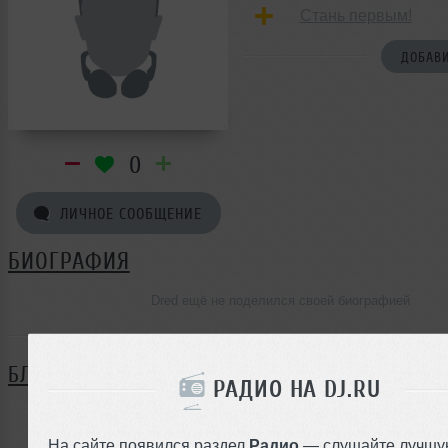
Стань первым!
ДОБАВИ
0
ЛИЧНОЕ СООБЩЕНИЕ
БИОГРАФИЯ
Dred ещё не поделился своей биографией
БЛОГ
РАДИО НА DJ.RU
Нет записей в блоге
На сайте появился раздел
Радио
— слушайте лучшу