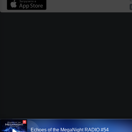
П
Echoes of the MegaNight RADIO #54