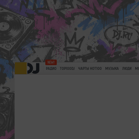
РАДИО
TOP100DJ
ЧАРТЫ HOT100
МУЗЫКА
ЛЮДИ
М