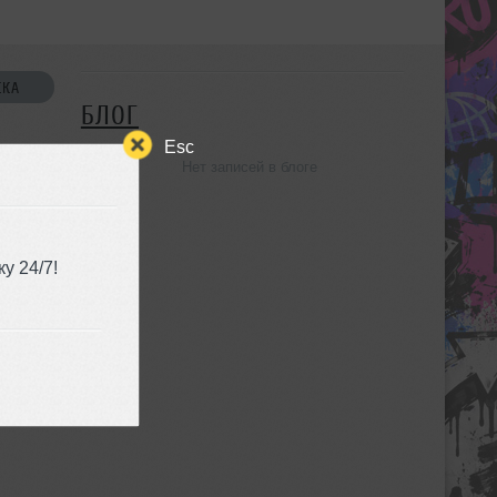
СКА
БЛОГ
Esc
Нет записей в блоге
УЗЬЯ
у 24/7!