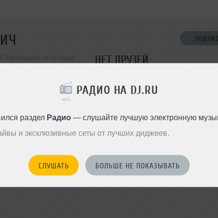
ВИЧ
ПОДПИ
НЕТ ДРУЗЕЙ
й Васильевич не оставил
ормации о себе
Стань первым!
РАДИО НА DJ.RU
ДОБАВИТЬ В ДР
вился раздел
Радио
— слушайте лучшую электронную музык
айвы и эксклюзивные сеты от лучших диджеев.
СЛУШАТЬ
БОЛЬШЕ НЕ ПОКАЗЫВАТЬ