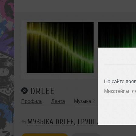
На сайте поя
DRLEE
Микстейпы, л
Профиль
Лента
Музыка
2
Упоминания
МУЗЫКА DRLEE, ГРУППА АВТОРСКИ