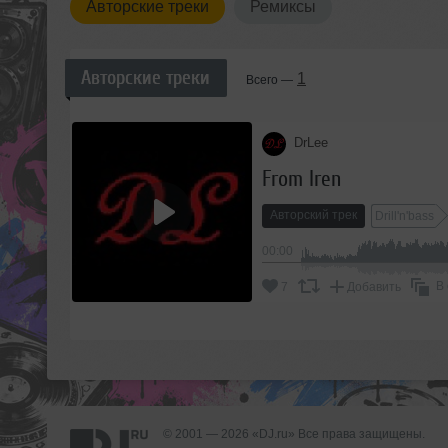
Авторские треки
Ремиксы
Авторские треки
1
Всего —
DrLee
From Iren
Авторский трек
Drill'n'bass
00:00
В
7
Добавить
© 2001 — 2026 «DJ.ru» Все права защищены.