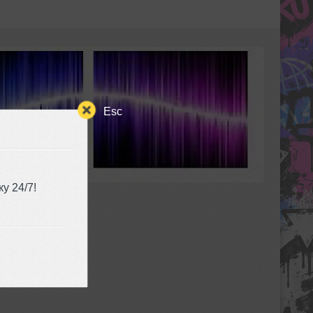
Esc
у 24/7!