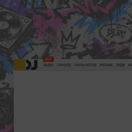
РАДИО
TOP100DJ
ЧАРТЫ HOT100
МУЗЫКА
ЛЮДИ
М