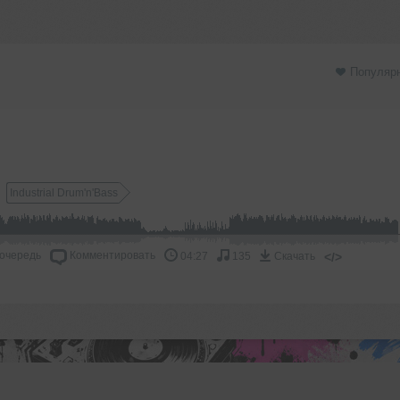
Популяр
Industrial Drum'n'Bass
 очередь
Комментировать
</>
04:27
135
Скачать