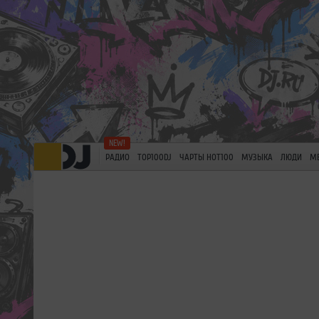
РАДИО
TOP100DJ
ЧАРТЫ HOT100
МУЗЫКА
ЛЮДИ
М