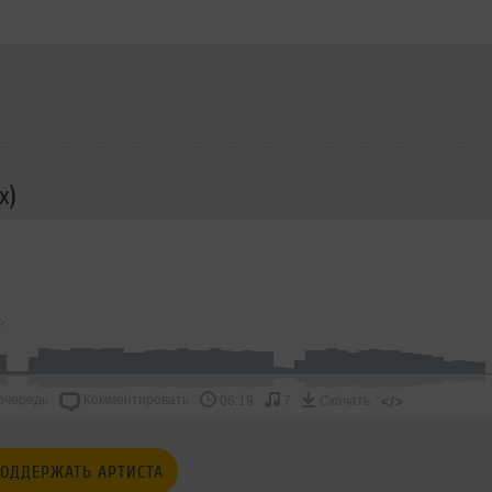
x)
очередь
Комментировать
</>
06:19
7
Скачать
ОДДЕРЖАТЬ АРТИСТА