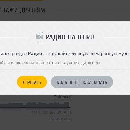
СКАЖИ ДРУЗЬЯМ
РАДИО НА DJ.RU
Стиль:
Tech House
вился раздел
Радио
— слушайте лучшую электронную музык
Добавлен: 12 сентября 2010, 
Tech House
айвы и эксклюзивные сеты от лучших диджеев.
6.0 MB, 320 kbps MP3
44
СЛУШАТЬ
БОЛЬШЕ НЕ ПОКАЗЫВАТЬ
07 июля 2011
Tech House
57 MB, 320 kbps MP3
41
15 июня 2011