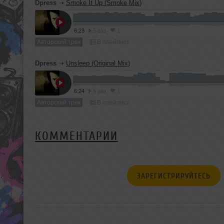
Dpress
➝
Smoke It Up (Smoke Mix)
6:23
5 раз
1
Авторский трек
В плейлист
Dpress
➝
Unsleep (Original Mix)
6:24
5 раз
1
Авторский трек
В плейлист
КОММЕНТАРИИ
ЗАРЕГИСТРИРУЙТЕСЬ