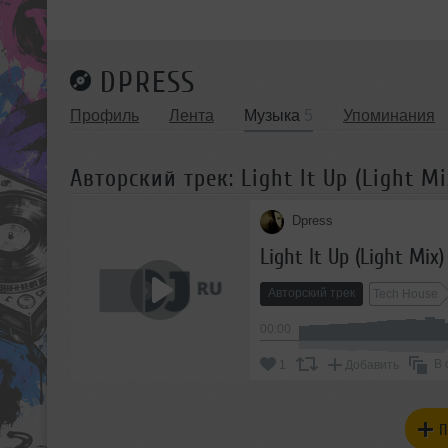
DPRESS
Профиль
Лента
Музыка
5
Упоминания
Авторский трек: Light It Up (Light Mi
Dpress
Light It Up (Light Mix)
Авторский трек
Tech House
00:00
В 
1
Добавить
П