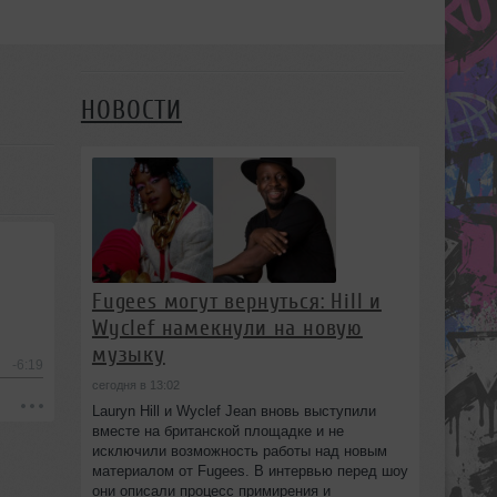
НОВОСТИ
Fugees могут вернуться: Hill и
Wyclef намекнули на новую
музыку
-6:19
сегодня в 13:02
Lauryn Hill и Wyclef Jean вновь выступили
вместе на британской площадке и не
исключили возможность работы над новым
материалом от Fugees. В интервью перед шоу
они описали процесс примирения и