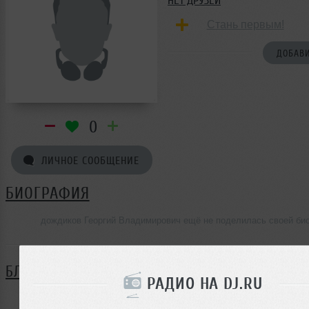
НЕТ ДРУЗЕЙ
Стань первым!
ДОБАВИ
0
ЛИЧНОЕ СООБЩЕНИЕ
БИОГРАФИЯ
дождиков Георгий Владимирович ещё не поделилась своей би
БЛОГ
РАДИО НА DJ.RU
Нет записей в блоге