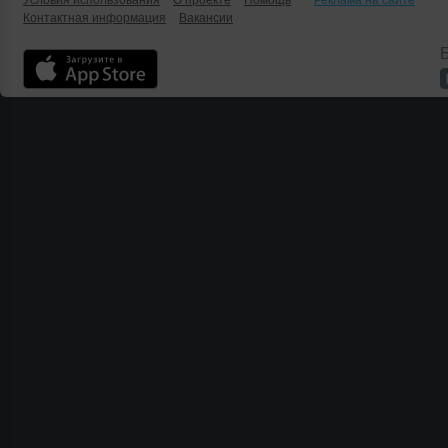
Условия использования
О проекте
Помощь
Реклама на сайте
Контактная информация
Вакансии
Б