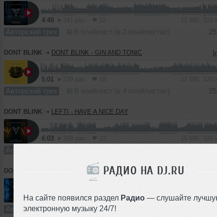
4:49
341 раз
22
12 MB, 320
Авторский трек
В плейлист (в 2 плейлистах)
25
DONT BLINK
➝
DONT BLINK - GIN AND TONIC
I
5:01
239 раз
18
12 MB, 320
Авторский трек
В плейлист (в 4 плейлистах)
25
DONT BLINK
➝
LEFTI - HAVE A NICE DAY
6:03
269 раз
22
15 MB, 320
Авторский трек
В плейлист (в 1 плейлисте)
18
РАДИО НА DJ.RU
DONT BLINK
➝
MOGUAI, Champagne Kenny - MOVE YOU
На сайте появился раздел
Радио
— слушайте лучшу
5:16
460 раз
38
14 MB, 320
электронную музыку 24/7!
Авторский трек
В плейлист (в 4 плейлистах)
11