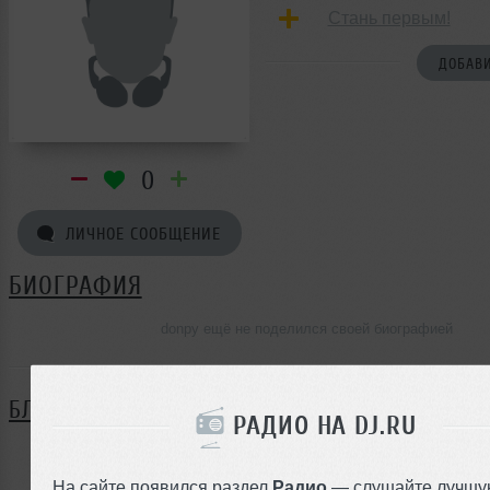
Стань первым!
ДОБАВИ
0
ЛИЧНОЕ СООБЩЕНИЕ
БИОГРАФИЯ
donpy ещё не поделился своей биографией
БЛОГ
РАДИО НА DJ.RU
Нет записей в блоге
На сайте появился раздел
Радио
— слушайте лучшу