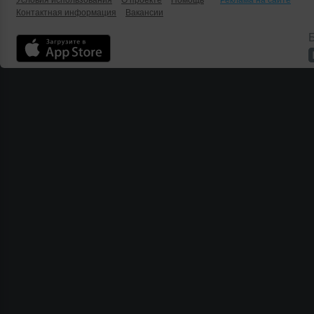
Условия использования
О проекте
Помощь
Реклама на сайте
Контактная информация
Вакансии
Б