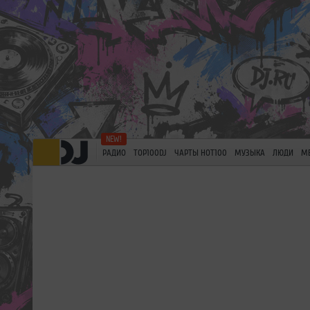
РАДИО
TOP100DJ
ЧАРТЫ HOT100
МУЗЫКА
ЛЮДИ
М