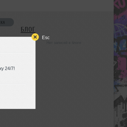
СКА
БЛОГ
Esc
Нет записей в блоге
УЗЬЯ
у 24/7!