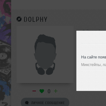
DOLPHY
Россия, Крас
На сайте поя
Микстейпы, л
0
ЛИЧНОЕ СООБЩЕНИЕ