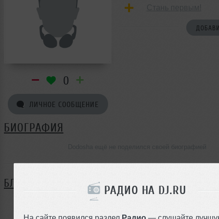
Стань первым!
ДОБАВИ
0
ЛИЧНОЕ СООБЩЕНИЕ
БИОГРАФИЯ
Dodosha ещё не поделился своей биографией
БЛОГ
РАДИО НА DJ.RU
Нет записей в блоге
На сайте появился раздел
Радио
— слушайте лучшу