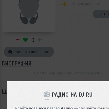
Стань первым!
ДОБАВИ
0
ЛИЧНОЕ СООБЩЕНИЕ
БИОГРАФИЯ
Docent ещё не поделилась своей биографией
БЛОГ
РАДИО НА DJ.RU
Нет записей в блоге
На сайте появился раздел
Радио
— слушайте лучшу