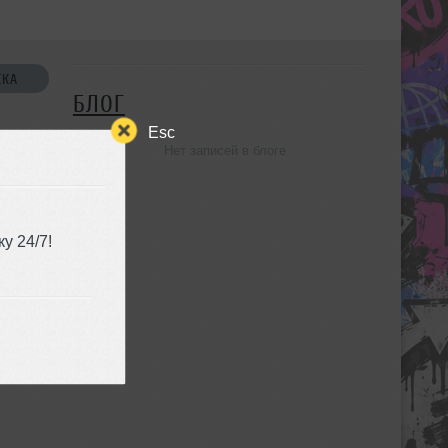
СКА
БЛОГ
Esc
Нет записей в блоге
УЗЬЯ
у 24/7!