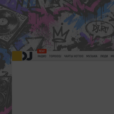
РАДИО
TOP100DJ
ЧАРТЫ HOT100
МУЗЫКА
ЛЮДИ
М