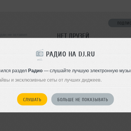
ПОДПИ
НЕТ ДРУЗЕЙ
гдан не оставил
ормации о себе
Стань первым!
РАДИО НА DJ.RU
ДОБАВИТЬ В ДР
вился раздел
Радио
— слушайте лучшую электронную музык
айвы и эксклюзивные сеты от лучших диджеев.
СЛУШАТЬ
БОЛЬШЕ НЕ ПОКАЗЫВАТЬ