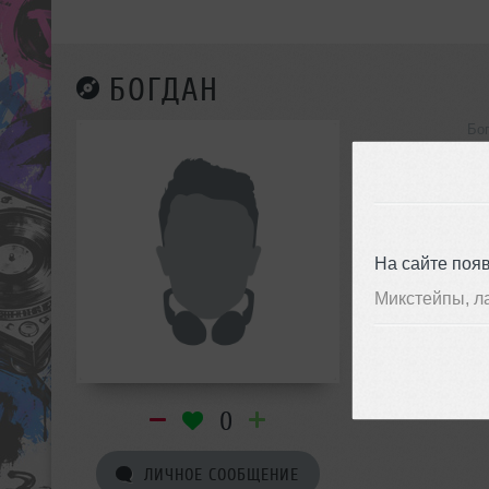
БОГДАН
Бо
инф
На сайте поя
Микстейпы, л
0
ЛИЧНОЕ СООБЩЕНИЕ