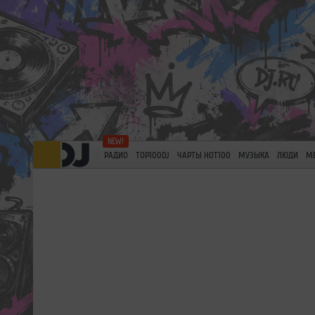
РАДИО
TOP100DJ
ЧАРТЫ HOT100
МУЗЫКА
ЛЮДИ
М