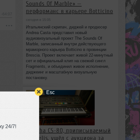
Sounds Of Marble» —
перформанс в карьере Botticino
-64:07
сегодня в 15:05
Итальянский скрипач, диджей и продюсер
Andrea Casta представил новый
аудиовизуальный проект The Sounds Of
Marble, записанный внутри действующего
мраморного карьера Botticino в провинции
Brescia. Проект включает живой 22‑минутный
сет и официальный клип на свежий сингл
Fragments, и объединил живое исполнение,
диджеинг и масштабную визуальную
постановку.
Esc
у 24/7!
Yamaha CS-80, приписываемый
Vangelis, ушёл с аукциона за