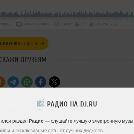
очередь
Комментировать
</>
1:04:07
105
Скачать
ОДДЕРЖАТЬ АРТИСТА
СКАЖИ ДРУЗЬЯМ
РАДИО НА DJ.RU
вился раздел
Радио
— слушайте лучшую электронную музык
айвы и эксклюзивные сеты от лучших диджеев.