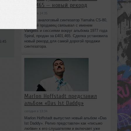
£401,465 — новый рекорд
сегодня в 14:35
Редкий аналоговый синтезатор Yamaha CS-80,
который продавец связывал с именем
Vangelis и сессиями вокруг альбома 1977 года
Spiral, продан за £401,465. Сделка установила
новый рекорд для самой дорогой продажи
5:45
синтезатора.
Marlon Hoffstadt представил
альбом «Das Ist Daddy»
сегодня в 13:34
Marlon Hoffstadt выпустил новый альбом «Das
Ist Daddy». Релиз представлен как «письмо
любви» к его слушателям и включает уже