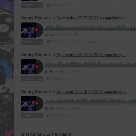
Радио-шоу
В плейлист
Dmitry Diminov
➝
Synthesis #57 27.07.23 Megapolisnight
61:04
224 раза
9
Радио-шоу
В плейлист (в 4 плейлистах)
Dmitry Diminov
➝
Synthesis #56 13.07.23 Megapolisnight
64:30
295 раз
15
Радио-шоу
В плейлист
Dmitry Diminov
➝
Synthesis #55 18.08.22 Megapolisnight
66:34
190 раз
15
Радио-шоу
В плейлист
КОММЕНТАРИИ