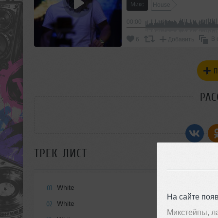
Микс
House
00:00
В 
6
Добавить
П
РАС
ТРЕК-ЛИСТ
White
01
На сайте поя
White
02
Микстейпы, л