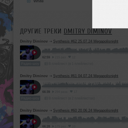
White
03
ДРУГИЕ ТРЕКИ
DMITRY DIMINOV
Dmitry Diminov
➝
Synthesis #62 25.07.24 Megapolisnight
62:59
215 раз
12
Радио-шоу
В плейлист (в 1 плейлисте)
Dmitry Diminov
➝
Synthesis #61 04.07.24 Megapolisnight
66:39
294 раза
17
Радио-шоу
В плейлист (в 2 плейлистах)
Dmitry Diminov
➝
Synthesis #60 20.06.24 Megapolisnight
66:28
179 раз
10