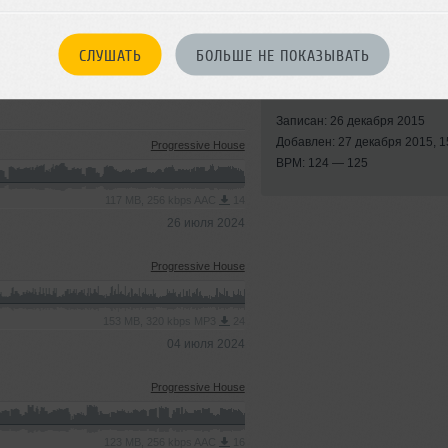
СЛУШАТЬ
БОЛЬШЕ НЕ ПОКАЗЫВАТЬ
Стиль:
House
Записан: 26 декабря 2015
Добавлен: 27 декабря 2015, 1
Progressive House
BPM: 124 — 125
117 MB, 256 kbps AAC
14
26 июля 2024
Progressive House
153 MB, 320 kbps MP3
24
04 июля 2024
Progressive House
123 MB, 256 kbps AAC
16