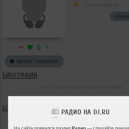
Стань первым!
ДОБАВИ
0
ЛИЧНОЕ СООБЩЕНИЕ
БИОГРАФИЯ
dima1234 ещё не поделился своей биографией
БЛОГ
РАДИО НА DJ.RU
Нет записей в блоге
На сайте появился раздел
Радио
— слушайте лучшу