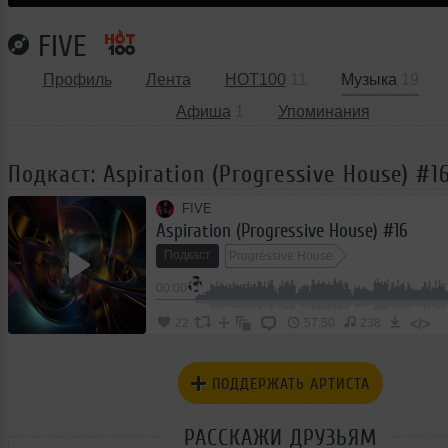
FIVE
Профиль
Лента
HOT100
11
Музыка
19
Афиша
1
Упоминания
Подкаст: Aspiration (Progressive House) #1
FIVE
Aspiration (Progressive House) #16
Подкаст
Progressive House
00:00
</>
22
57:50
238
ПОДДЕРЖАТЬ АРТИСТА
РАССКАЖИ ДРУЗЬЯМ