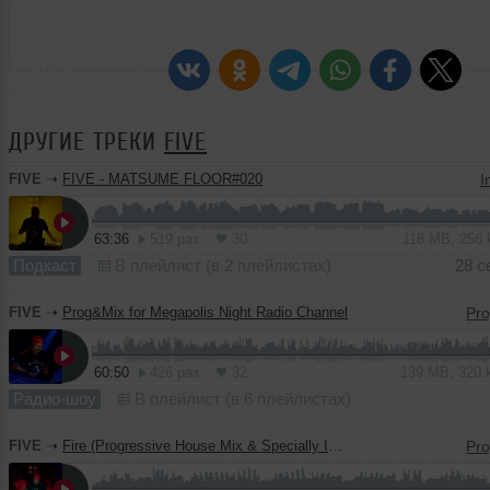
ДРУГИЕ ТРЕКИ
FIVE
FIVE
➝
FIVE - MATSUME FLOOR#020
I
63:36
519 раз
30
118 MB, 256
Подкаст
В плейлист (в 2 плейлистах)
28 с
FIVE
➝
Prog&Mix for Megapolis Night Radio Channel
60:50
426 раз
32
139 MB, 320
Радио-шоу
В плейлист (в 6 плейлистах)
FIVE
➝
Fire (Progressive House Mix & Specially Intricate Records)#18