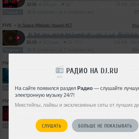
33:55
335 раз
18
78 MB, 320
Подкаст
В плейлист (в 4 плейлистах)
27
FIVE
➝
In Space (Melodic House) #17
2
55:03
323 раза
21
126 MB, 320
Подкаст
В плейлист (в 7 плейлистах)
10 
FIVE
➝
WAVE (Melodic House)#15
РАДИО НА DJ.RU
57:48
251 раз
18
107 MB, 256
Подкаст
В плейлист (в 3 плейлистах)
На сайте появился раздел
Радио
— слушайте лучшу
электронную музыку 24/7!
FIVE
➝
Space (Progressive Space) #14
Микстейпы, лайвы и эксклюзивные сеты от лучших д
1
56:12
235 раз
14
129 MB, 320
Подкаст
В плейлист
3
СЛУШАТЬ
БОЛЬШЕ НЕ ПОКАЗЫВАТЬ