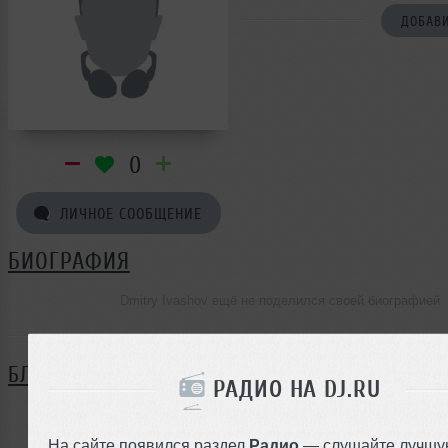
ДОБАВИ
0
ЛИЧНОЕ СООБЩЕНИЕ
БИОГРАФИЯ
Dmitry Ivashov ещё не поделился своей биографией
БЛОГ
РАДИО НА DJ.RU
Нет записей в блоге
На сайте появился раздел
Радио
— слушайте лучшу