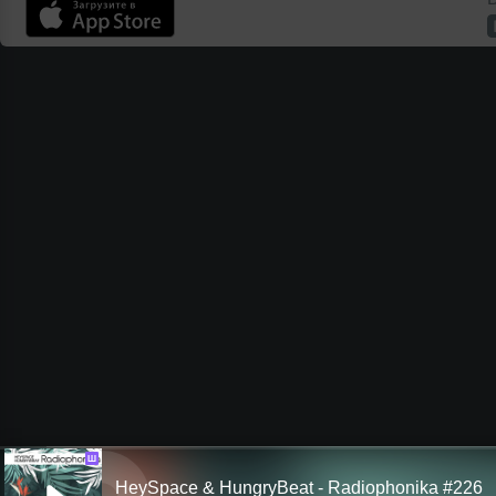
Ш
HeySpace & HungryBeat - Radiophonika #226