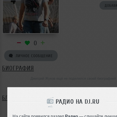
ДОБАВИ
0
ЛИЧНОЕ СООБЩЕНИЕ
БИОГРАФИЯ
Дмитрий Жуков ещё не поделился своей биографией
БЛОГ
РАДИО НА DJ.RU
Нет записей в блоге
На сайте появился раздел
Радио
— слушайте лучшу