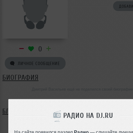
ДОБАВИ
0
ЛИЧНОЕ СООБЩЕНИЕ
БИОГРАФИЯ
Дмитрий Васильев ещё не поделился своей биографие
БЛОГ
РАДИО НА DJ.RU
Нет записей в блоге
На сайте появился раздел
Радио
— слушайте лучшу