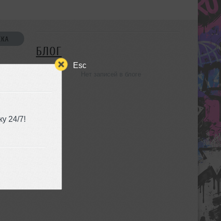
СКА
БЛОГ
Esc
Нет записей в блоге
УЗЬЯ
у 24/7!