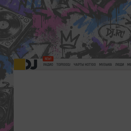
РАДИО
TOP100DJ
ЧАРТЫ HOT100
МУЗЫКА
ЛЮДИ
М