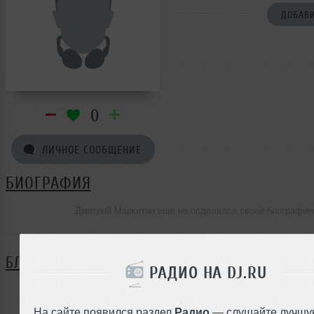
ДОБАВИ
0
ЛИЧНОЕ СООБЩЕНИЕ
БИОГРАФИЯ
Дмитрий Маркитан ещё не поделился своей биографие
БЛОГ
РАДИО НА DJ.RU
Нет записей в блоге
На сайте появился раздел
Радио
— слушайте лучшу