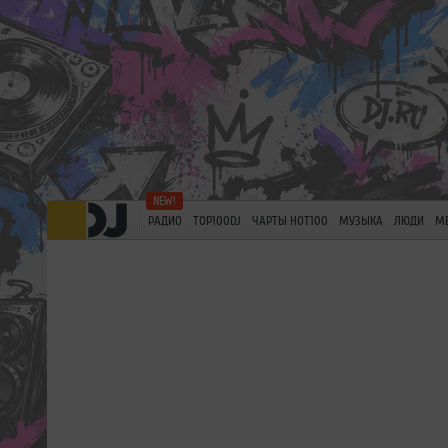
РАДИО
TOP100DJ
ЧАРТЫ HOT100
МУЗЫКА
ЛЮДИ
М