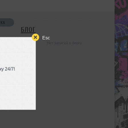
СКА
БЛОГ
Esc
Нет записей в блоге
УЗЬЯ
у 24/7!