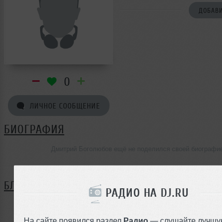
ДОБАВИ
0
ЛИЧНОЕ СООБЩЕНИЕ
БИОГРАФИЯ
Дмитрий Боголюбов ещё не поделился своей биографи
БЛОГ
РАДИО НА DJ.RU
Нет записей в блоге
На сайте появился раздел
Радио
— слушайте лучшу