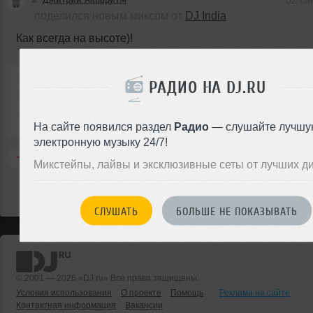
02 се
поделился новым миксом от
DJ India
Как всегда на высоте)!
DJ India
➝
IndiaDubz_Part_15
РАДИО НА DJ.RU
24
55:55
1152 раза
135
128 MB, 320 k
На сайте появился раздел
Радио
— слушайте лучшу
Микс
В плейлист (в 28 плейлистах)
01 с
электронную музыку 24/7!
Комментировать
Перепостить
0
Микстейпы, лайвы и эксклюзивные сеты от лучших д
СЛУШАТЬ
БОЛЬШЕ НЕ ПОКАЗЫВАТЬ
© 2001 — 2026 «DJ.ru» Все права защищены.
Условия использования
О проекте
Помощь
Реклама на сайте
Контактная информация
Вакансии