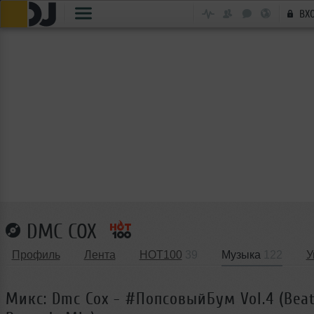
ВХ
DMC COX
Профиль
Лента
HOT100
39
Музыка
122
У
Микс: Dmc Cox - #ПопсовыйБум Vol.4 (Beat