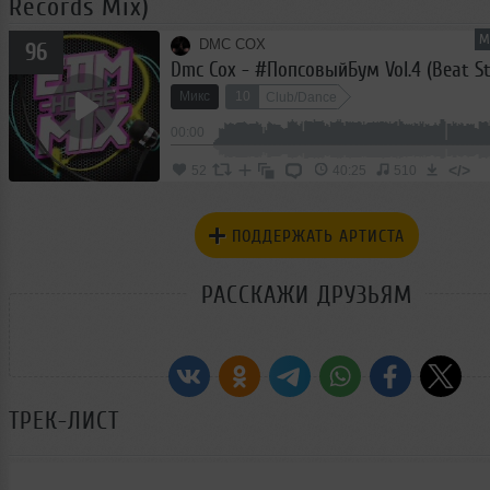
Records Mix)
М
DMC COX
96
Микс
10
Club/Dance
00:00
</>
52
40:25
510
ПОДДЕРЖАТЬ АРТИСТА
РАССКАЖИ ДРУЗЬЯМ
ТРЕК-ЛИСТ