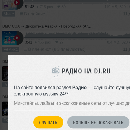
51:48
715 раз
80
119 MB, 320 
Микс
В плейлист
11 
DMC COX
➝
Дискотека Авария - Новогодняя (Arteez & DMC COX Radio Edit)
3:41
466 раз
27
8.4 MB, 320
Ремикс
В плейлист (в 3 плейлистах)
11 
DMC COX
➝
Alex Ferrari - Bara Bara Bere Bere (DMC COX & Butesha Radio Edit)
РАДИО НА DJ.RU
1:57
485 раз
41
4.5 MB, 320
Ремикс
В плейлист (в 1 плейлисте)
11 
На сайте появился раздел
Радио
— слушайте лучшу
электронную музыку 24/7!
DMC COX
➝
Michel Teló - Ai Se Eu Te Pego (DMC COX & Butesha Radio Edit)
Микстейпы, лайвы и эксклюзивные сеты от лучших д
1:58
367 раз
32
4.5 MB, 320
Ремикс
В плейлист
11 
СЛУШАТЬ
БОЛЬШЕ НЕ ПОКАЗЫВАТЬ