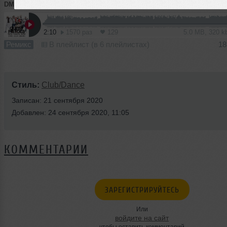
DMC COX
➝
Quest Pistols - Белая стрекоза любви (DMC COX Radio Edit)
2:10
1570 раз
129
5.0 MB, 320 
Ремикс
В плейлист (в 6 плейлистах)
18
Стиль:
Club/Dance
Записан: 21 сентября 2020
Добавлен: 24 сентября 2020, 11:05
КОММЕНТАРИИ
ЗАРЕГИСТРИРУЙТЕСЬ
Или
войдите на сайт