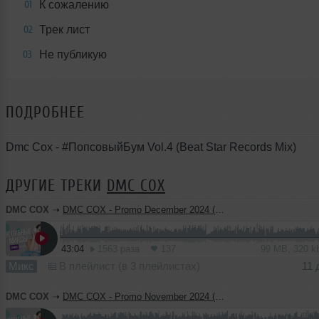
К сожалению
01
Трек лист
02
Не публикую
03
ПОДРОБНЕЕ
Dmc Cox - #ПопсовыйБум Vol.4 (Beat Star Records Mix)
ДРУГИЕ ТРЕКИ
DMC COX
DMC COX
➝
DMC COX - Promo December 2024 (Makers Sound Music)
43:04
1563 раза
137
99 MB, 320 
Микс
В плейлист (в 3 плейлистах)
11 
DMC COX
➝
DMC COX - Promo November 2024 (Makers Sound Music)