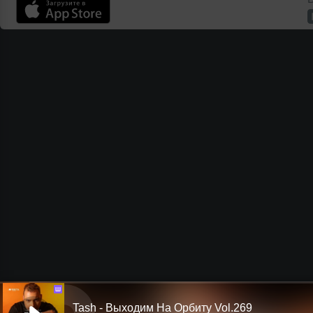
Ш
Tash - Выходим На Орбиту Vol.269