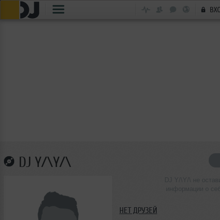
ВХ
DJ Y/\Y/\
DJ Y/\Y/\ не остав
информации о се
НЕТ ДРУЗЕЙ