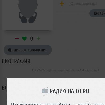
Стань первым!
ДОБАВИ
0
ЛИЧНОЕ СООБЩЕНИЕ
БИОГРАФИЯ
DJ Y/\Y/\ ещё не поделился своей биографией
БЛОГ
РАДИО НА DJ.RU
Нет записей в блоге
На сайте появился раздел
Радио
— слушайте лучшу