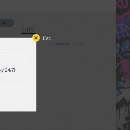
СКА
БЛОГ
Esc
Нет записей в блоге
УЗЬЯ
у 24/7!