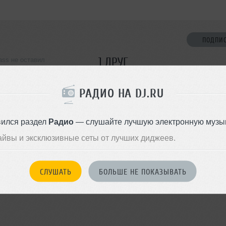
ПОДПИ
1 ДРУГ
ass не оставил
ормации о себе
РАДИО НА DJ.RU
ДОБАВИТЬ В ДР
вился раздел
Радио
— слушайте лучшую электронную музык
айвы и эксклюзивные сеты от лучших диджеев.
СЛУШАТЬ
БОЛЬШЕ НЕ ПОКАЗЫВАТЬ