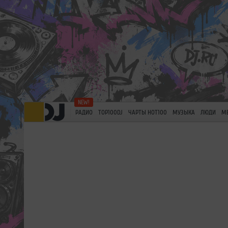
РАДИО
TOP100DJ
ЧАРТЫ HOT100
МУЗЫКА
ЛЮДИ
М