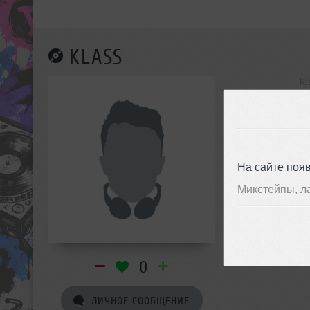
KLASS
Kl
инф
На сайте поя
Микстейпы, л
0
ЛИЧНОЕ СООБЩЕНИЕ