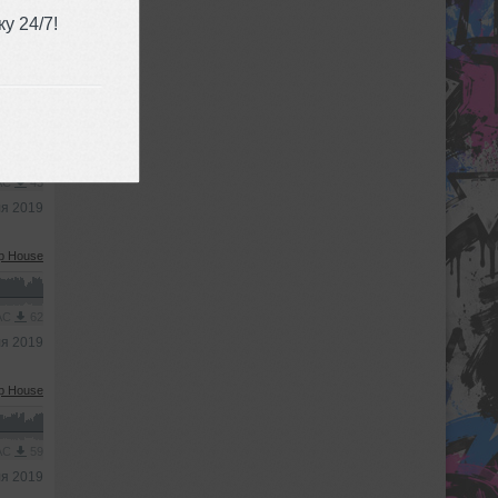
у 24/7!
MP3
51
та 2019
p House
AAC
43
я 2019
p House
AAC
62
я 2019
p House
AAC
59
я 2019