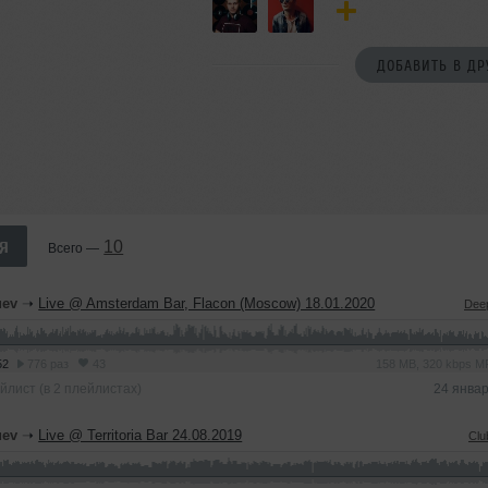
ДОБАВИТЬ В ДР
я
10
Всего —
uev
➝
Live @ Amsterdam Bar, Flacon (Moscow) 18.01.2020
Dee
52
776 раз
43
158 MB, 320 kbps 
йлист (в 2 плейлистах)
24 янва
uev
➝
Live @ Territoria Bar 24.08.2019
Clu