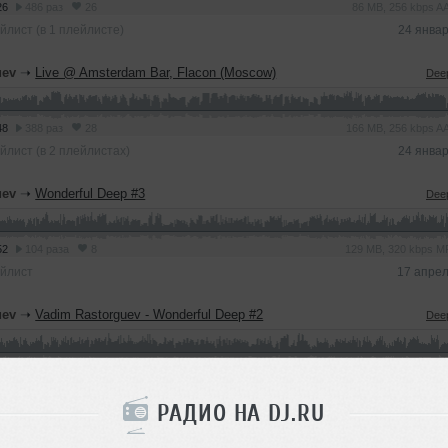
26
486 раз
26
86 MB, 256 kbps 
йлист (в 1 плейлисте)
24 янва
uev
➝
Live @ Amsterdam Bar, Flacon (Moscow)
Dee
48
388 раз
28
166 MB, 256 kbps 
йлист (в 2 плейлистах)
24 янва
uev
➝
Wonderful Deep #3
Dee
52
104 раза
8
129 MB, 320 kbps 
йлист
17 апре
uev
➝
Vadim Rastorguev - Wonderful Deep #2
Dee
35
258 раз
18
120 MB, 320 kbps 
йлист (в 4 плейлистах)
17 мар
РАДИО НА DJ.RU
uev
➝
Vadim Rastorguev - PreParty In Territoria Bar 02.03.2019
Clu