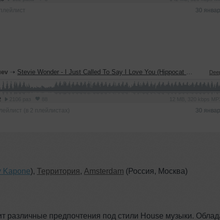
плейлист
30 янва
uev
➝
Stevie Wonder - I Just Called To Say I Love You (Hippocat & Fresh-art Remix)
Dee
2
2106 раз
88
12 MB, 320 kbps M
лейлист (в 2 плейлистах)
30 янва
y Kapone
),
Территория
,
Amsterdam
(Россия, Москва)
ит различные предпочтения под стили House музыки. Облад