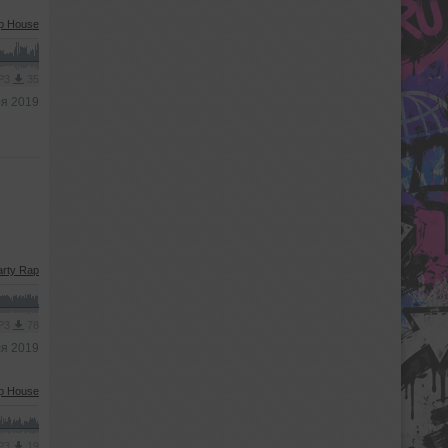
p House
MP3
35
ря 2019
arty Rap
MP3
78
ля 2019
p House
MP3
19