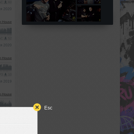
AAC
60
ря 2020
p House
AAC
52
ря 2020
p House
MP3
10
ля 2019
p House
Esc
MP3
20
та 2019
b/Dance