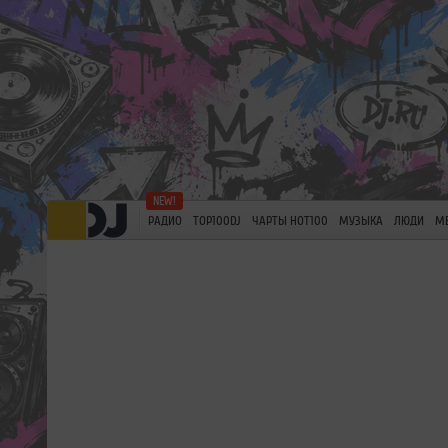
РАДИО
TOP100DJ
ЧАРТЫ HOT100
МУЗЫКА
ЛЮДИ
М