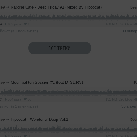
uev
➝
Kapone Cafe - Deep Friday #1 (Mixed By Hippocat)
Dee
54
182 раза
18
166 MB, 320 kbps 
йлист (в 1 плейлисте)
30 янва
ВСЕ ТРЕКИ
uev
➝
Moombahton Session #1 (feat Dj StaR's)
P
24
564 раза
53
131 MB, 320 kbps 
йлист (в 1 плейлисте)
30 апре
uev
➝
Hippocat - Wonderful Deep Vol.1
Dee
18
152 раза
8
142 MB, 320 kbps 