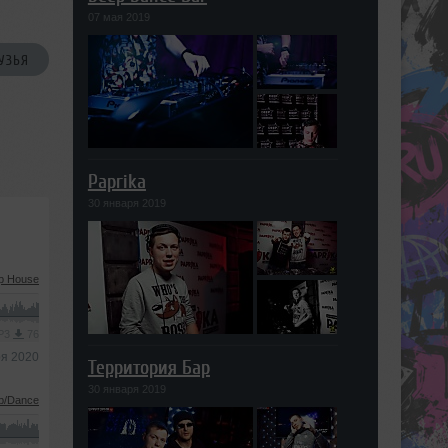
07 мая 2019
УЗЬЯ
Paprika
30 января 2019
p House
MP3
76
ря 2020
Территория Бар
30 января 2019
b/Dance