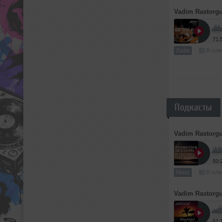
Vadim Rastorg
71:
Лайв
В пле
Подкасты
Vadim Rastorg
50:
Микс
В пле
Vadim Rastorg
61: