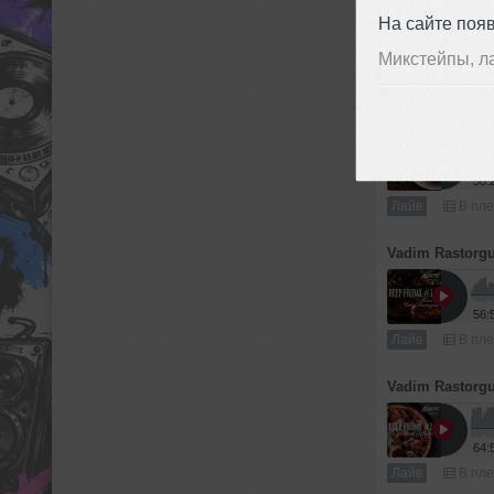
На сайте поя
61:
Микстейпы, л
Лайв
В пле
Vadim Rastorg
58:
Лайв
В пле
Vadim Rastorg
56:
Лайв
В пле
Vadim Rastorg
64:
Лайв
В пле