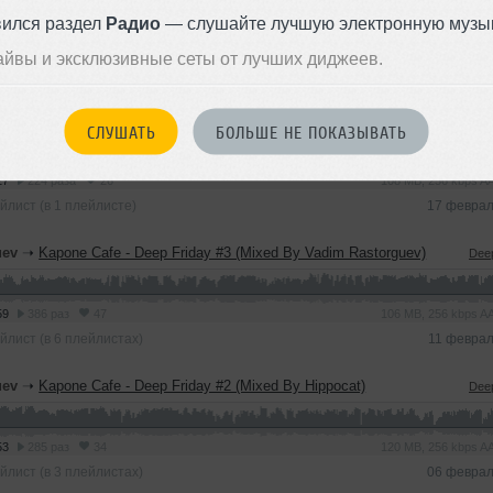
вился раздел
Радио
— слушайте лучшую электронную музык
04
235 раз
35
142 MB, 320 kbps 
айвы и эксклюзивные сеты от лучших диджеев.
йлист (в 1 плейлисте)
14 мар
uev
➝
Kapone Cafe - Deep Friday #4 (Mixed By Vadim Rastorguev)
Dee
СЛУШАТЬ
БОЛЬШЕ НЕ ПОКАЗЫВАТЬ
27
224 раза
26
108 MB, 256 kbps 
йлист (в 1 плейлисте)
17 феврал
uev
➝
Kapone Cafe - Deep Friday #3 (Mixed By Vadim Rastorguev)
Dee
59
386 раз
47
106 MB, 256 kbps 
йлист (в 6 плейлистах)
11 феврал
uev
➝
Kapone Cafe - Deep Friday #2 (Mixed By Hippocat)
Dee
53
285 раз
34
120 MB, 256 kbps 
йлист (в 3 плейлистах)
06 феврал