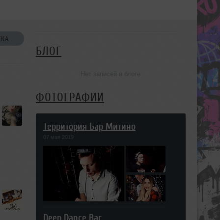
СКА
БЛОГ
Нет записей в блоге
ФОТОГРАФИИ
Территория Бар Митино
07 мая 2019
Deep Dance Bar