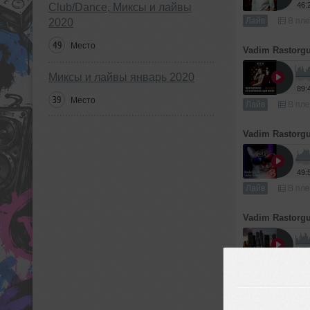
46:
Club/Dance, Миксы и лайвы
Лайв
В пле
2020
49
Место
Vadim Rastorg
Миксы и лайвы январь 2020
89:
39
Место
Лайв
В пле
Vadim Rastorg
49:
Лайв
В пле
Vadim Rastorg
51:
Лайв
В пле
Vadim Rastorg