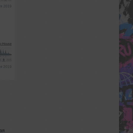
ря 2019
p House
P3
205
ря 2019
ая