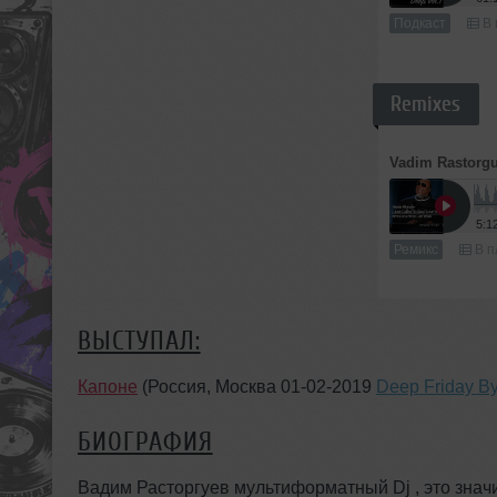
Подкаст
В 
Remixes
Vadim Rastorg
5:1
Ремикс
В п
ВЫСТУПАЛ:
Капоне
(Россия, Москва 01-02-2019
Deep Friday B
БИОГРАФИЯ
Вадим Расторгуев мультиформатный Dj , это знач