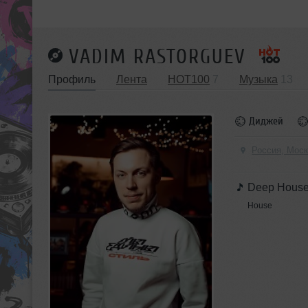
VADIM RASTORGUEV
Профиль
Лента
HOT100
7
Музыка
13
Диджей
Россия, Мос
Deep Hous
House