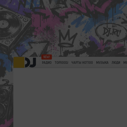
РАДИО
TOP100DJ
ЧАРТЫ HOT100
МУЗЫКА
ЛЮДИ
М