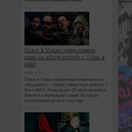
объявления в ближайшее время.
Chase & Status представили
клип на «Disgruntled» с J Hus и
IRAH
вчера в 13:42
Chase & Status опубликовали видеоклип на
«Disgruntled» — новую совместную работу с J
Hus и IRAH. Релиз вышел 24 июля на лейбле
Warner и сопровождает серию последних
коллабораций дуэта в этом году.