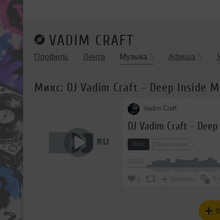
VADIM CRAFT
Профиль
Лента
Музыка
5
Афиша
5
Микс: DJ Vadim Craft - Deep Inside 
Vadim Craft
DJ Vadim Craft - Deep
Микс
Deep House
00:00
В 
3
Добавить
П