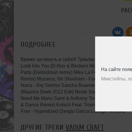
РАС
ПОДРОБНЕЕ
Время заглянуть в себя!!! Треклист: Florence + The 
Look Into You (D-Nox & Beckers Mix) Marco Cordi - K
На сайте поя
Party (Deltoidman remix) Mike La Funk & Corey Andr
Микстейпы, л
Remix) Muzarco, Nir Shoshani - Furio (John Tejada 
Narra - Rej Senhor Sascha Braemer - Belle Depeche
(Maurice Deek 2012 Edit) Beats Sounds - Sexy Minim
Need Me Manu Sami & Anthony Tomov - Minitek Ada
& Dance Remix) Kolsch Feat. Troels Abrahamsen - All 
Fran - Hypnotized (Sergio Garcia Lounge Version)
ДРУГИЕ ТРЕКИ
VADIM CRAFT