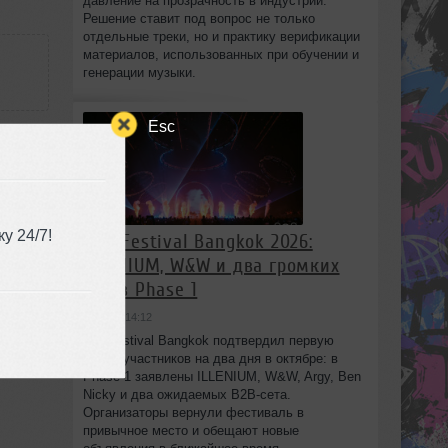
давление на прозрачность в индустрии.
Решение ставит под вопрос не только
отдельные треки, но и практику верификации
материалов, использованных при обучении и
генерации музыки.
Esc
у 24/7!
808 Festival Bangkok 2026:
:23
ILLENIUM, W&W и два громких
B2B в Phase 1
вчера в 14:12
808 Festival Bangkok подтвердил первую
волну участников на два дня в октябре: в
Phase 1 заявлены ILLENIUM, W&W, Argy, Ben
Nicky и два ожидаемых B2B-сета.
Организаторы вернули фестиваль в
привычное место и обещают новые