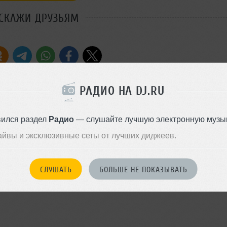
СКАЖИ ДРУЗЬЯМ
РАДИО НА DJ.RU
Machine - Spectrum Victor Ruiz - I
Стиль:
Deep House
alayde DJ Christopher - Indian
вился раздел
Радио
— слушайте лучшую электронную музык
ew - Music Is Life (Jason Chance
Добавлен: 15 января 2013, 02
айвы и эксклюзивные сеты от лучших диджеев.
Remix) Nicone, Sascha Braemer,
 Mode - Enjoy The Silence
al Escenda Feat. Litva - You
na Twins - Everyday (Amine Edge
СЛУШАТЬ
БОЛЬШЕ НЕ ПОКАЗЫВАТЬ
That Matters Oliver Koletzki Feat.