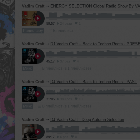
Vadim Craft
➝
ENERGY SELECTION Global Radio Show By VADIM CRA
59:57
24 раза
1
Радио-шоу
В плейлист
Vadim Craft
➝
DJ Vadim Craft – Back to Techno Roots - PRES
45:17
37 раз
4
Микс
В плейлист (в 1 плейлисте)
Vadim Craft
➝
DJ Vadim Craft – Back to Techno Roots - PAST
31:05
389 раз
10
Микс
В плейлист (в 1 плейлисте)
Vadim Craft
➝
DJ Vadim Craft - Deep Autumn Selection
89:17
6 раз
0