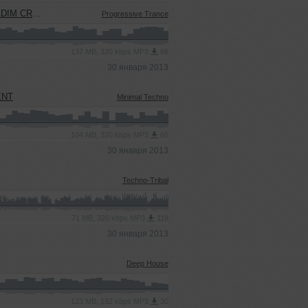
FT [001]
Progressive Trance
137 MB, 320 kbps MP3
66
30 января 2013
ENT
Minimal Techno
104 MB, 320 kbps MP3
65
30 января 2013
Techno-Tribal
71 MB, 320 kbps MP3
119
30 января 2013
Deep House
123 MB, 192 kbps MP3
30