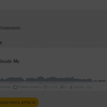
Упоминания
Me
 Inside Me
очередь
Комментировать
</>
1:13:46
17
Скачать
ОДДЕРЖАТЬ АРТИСТА