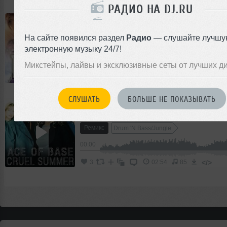
РАДИО НА DJ.RU
DJ UkrainiaN
На сайте появился раздел
Радио
— слушайте лучшу
Ремикс
Drum 'N Bass/Jungle
электронную музыку 24/7!
00:00
Микстейпы, лайвы и эксклюзивные сеты от лучших д
</>
0
02:18
62
СЛУШАТЬ
БОЛЬШЕ НЕ ПОКАЗЫВАТЬ
DJ UkrainiaN
ACE OF BASE - CRUEL SUMMER (DJ UKR
Ремикс
Drum 'N Bass/Jungle
00:00
</>
3
02:54
85