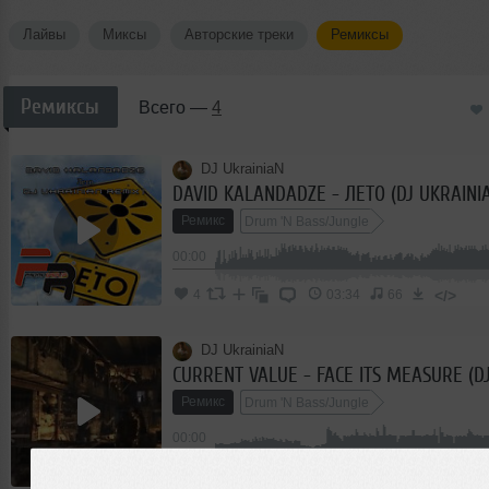
Лайвы
Миксы
Авторские треки
Ремиксы
Ремиксы
Всего —
4
DJ UkrainiaN
DAVID KALANDADZE - ЛЕТО (DJ UKRAINI
Ремикс
Drum 'N Bass/Jungle
00:00
</>
4
03:34
66
DJ UkrainiaN
Ремикс
Drum 'N Bass/Jungle
00:00
</>
2
05:21
46