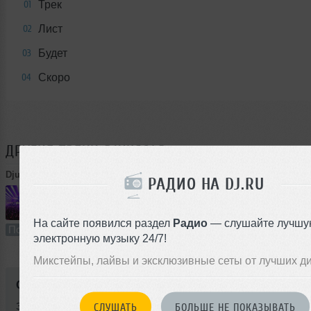
Трек
01
Лист
02
Будет
03
Скоро
04
ДРУГИЕ ТРЕКИ
DJUKGOLD
DjukGold
➝
Trance Magic !!! The Best Music Hits ^134 Volum
РАДИО НА DJ.RU
43:01
122 раза
3
99 MB, 320
На сайте появился раздел
Радио
— слушайте лучшу
Подкаст
В плейлист (в 1 плейлисте)
10 
электронную музыку 24/7!
Микстейпы, лайвы и эксклюзивные сеты от лучших д
Стили:
Trance
,
Vocal Trance
Записан: 09 февраля 2017
СЛУШАТЬ
БОЛЬШЕ НЕ ПОКАЗЫВАТЬ