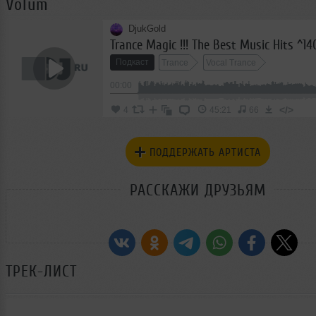
Volum
DjukGold
Trance Magic !!! The Best Music Hits ^1
Подкаст
Trance
Vocal Trance
00:00
</>
4
45:21
66
ПОДДЕРЖАТЬ АРТИСТА
РАССКАЖИ ДРУЗЬЯМ
ТРЕК-ЛИСТ