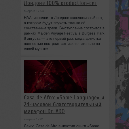
Лондоне 100% production‑сет
вчера в 17:54
HAAi исполнит в Лондоне эксклюзивный сет,
в котором будут звучать только её
собственные треки. Выступление состоится в
рамках Maiden Voyage Festival в Burgess Park
8 августа — это первый раз, когда артистка
полностью построит сет исключительно на
своей музыке.
Casa de Afro: «Same Language» и
24‑часовой благотворительный
марафон Dr. ADO
вчера в 17:01
Лейбл Casa de Afro выпустил сингл «Same