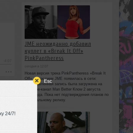
JME неожиданно добавил
куплет в «Break It Off»
PinkPantheress
-4:07
сегодня в 12:07
Новая версия трека PinkPantheress «Break It
Off» с участием JME появилась в сети:
Esc
незаглавленная запись была загружена на
YouTube-канал Man Better Know 2 августа
2026 года. Пока нет подтверждения планов по
официальному релизу.
у 24/7!