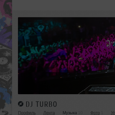
DJ TURBO
Профиль
Лента
Музыка
10
Фото
1
У