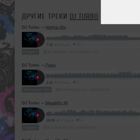
ДРУГИЕ ТРЕКИ
DJ TURBO
DJ Turbo
➝
HipHop Mix
7:15
368 раз
39
Подкаст
В плейлист (в 2 плейлистах)
DJ Turbo
➝
Piano
2:21
84 раза
6
Авторский трек
В плейлист (в 1 плейлисте)
DJ Turbo
➝
MegaMIx #4
19:29
172 раза
8
Подкаст
В плейлист (в 1 плейлисте)