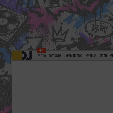
РАДИО
TOP100DJ
ЧАРТЫ HOT100
МУЗЫКА
ЛЮДИ
М