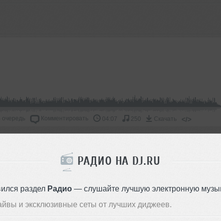
 очередь
Комментировать
</>
04:07
250
Скачать
ОДДЕРЖАТЬ АРТИСТА
РАДИО НА DJ.RU
СКАЖИ ДРУЗЬЯМ
вился раздел
Радио
— слушайте лучшую электронную музык
айвы и эксклюзивные сеты от лучших диджеев.