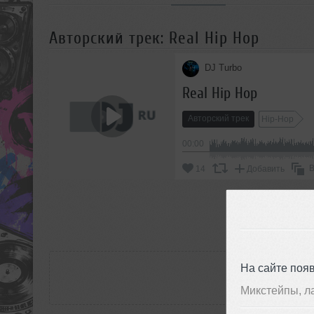
Авторский трек: Real Hip Hop
DJ Turbo
Real Hip Hop
Авторский трек
Hip-Hop
00:00
В
14
Добавить
П
РАС
На сайте поя
Микстейпы, л