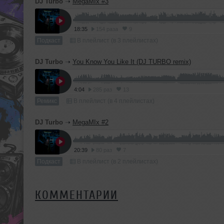
DJ Turbo
➝
MegaMIx #3
18:35
154 раза
9
Подкаст
В плейлист (в 3 плейлистах)
DJ Turbo
➝
You Know You Like It (DJ TURBO remix)
4:04
285 раз
13
Ремикс
В плейлист (в 4 плейлистах)
DJ Turbo
➝
MegaMIx #2
20:39
80 раз
7
Подкаст
В плейлист (в 2 плейлистах)
КОММЕНТАРИИ