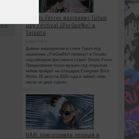
Dennis Ferrer возглавит Tulum
Day Festival ¿PorQuéNo? в
18:01
Toronto
вчера в 18:24
Днёвое мероприятие в стиле Tulum под
названием ¿PorQuéNo? привезут в Toronto:
хедлайнером фестиваля станет Dennis Ferrer.
Празднование house-музыки под открытым
небом пройдёт на площадке Evergreen Brick
Works 29 августа 2026 года и займёт семь
часов на двух сценах.
HAAi приготовила первый в