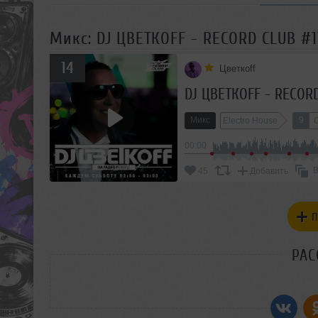
Микс: DJ ЦВЕТКОFF - RECORD CLUB #1
14
Цветкоff
DJ ЦВЕТКОFF - RECORD
Микс
9
Electro House
00:00
В
45
Добавить
П
РАС