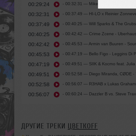
00:29:24
- 00:32:31
— Mike Candys & Jack Holi
00:32:31
- 00:37:49
— HI-LO x Reinier Zonneveld
00:37:49
- 00:40:25
— Will Sparks & The Grubs
00:40:25
- 00:42:42
— Crime Zcene - Uberhau
00:42:42
- 00:45:53
— Armin van Buuren - Sou
00:45:53
- 00:47:19
— Bello Figo - Leggins Di 
00:47:19
- 00:49:51
— SIIK & Kocmo feat. Julia
00:49:51
- 00:52:58
— Diego Miranda, CØDE - 
00:52:58
- 00:56:07
— R3HAB x Lukas Graham -
00:56:07
- 00:60:24
— Dazzler B vs. Steve Trax
ДРУГИЕ ТРЕКИ
ЦВЕТКОFF