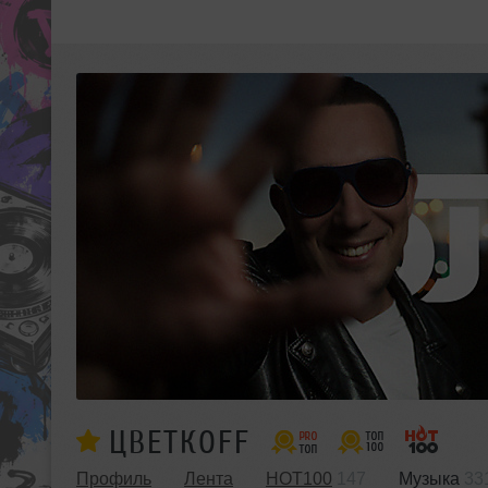
ЦВЕТКОFF
Профиль
Лента
HOT100
147
Музыка
33