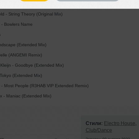
day - Insomnia (Extended Rework)
 - String Theory (Original Mix)
 - Bowlers Name
s
ndscape (Extended Mix)
Pelle (ANGEMI Remix)
 Kleijn - Goodbye (Extended Mix)
Tokyo (Extended Mix)
 Most People (R3HAB VIP Extended Remix)
x - Maniac (Extended Mix)
Стили:
Electro House
,
Club/Dance