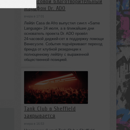
24‑часовой благотворительный
марафон Dr. ADO
вчера в 17:01
Лейбл Casa de Afro выпустил сингл «Same
Language» 24 июля, а в ближайшие дни
основатель проекта Dr. ADO провёл
24‑часовой диджей‑сет в поддержку помощи
Венесуэле. События подчёркивают переход
бренда от клубной резиденции к
полноценному лейблу с выраженной
общественной позицией.
Tank Club в Sheffield
закрывается
вчера в 16:53