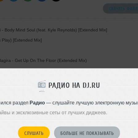
СКАЧАТЬ ФАЙЛ
 Body Mind Soul (feat. Kyle Reynolds) [Extended Mix]
 Play) [Extended Mix]
gira - Get Up On The Floor (Extended Mix)
ming Down (KYANU Extended Remix)
РАДИО НА DJ.RU
EAM Extended Remix)
 - Red Light, Green Light (Club Mix)
вился раздел
Радио
— слушайте лучшую электронную музык
kerchinx - 100GANG
айвы и эксклюзивные сеты от лучших диджеев.
СЛУШАТЬ
БОЛЬШЕ НЕ ПОКАЗЫВАТЬ