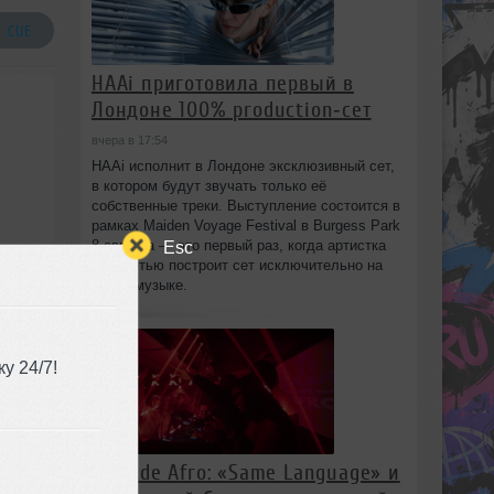
 .CUE
HAAi приготовила первый в
Лондоне 100% production‑сет
вчера в 17:54
HAAi исполнит в Лондоне эксклюзивный сет,
в котором будут звучать только её
собственные треки. Выступление состоится в
рамках Maiden Voyage Festival в Burgess Park
Esc
8 августа — это первый раз, когда артистка
полностью построит сет исключительно на
своей музыке.
у 24/7!
Casa de Afro: «Same Language» и