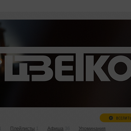
ВСЕЛИТ
1
Плейлисты
1
Афиша
36
Упоминания