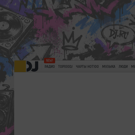
РАДИО
TOP100DJ
ЧАРТЫ HOT100
МУЗЫКА
ЛЮДИ
М