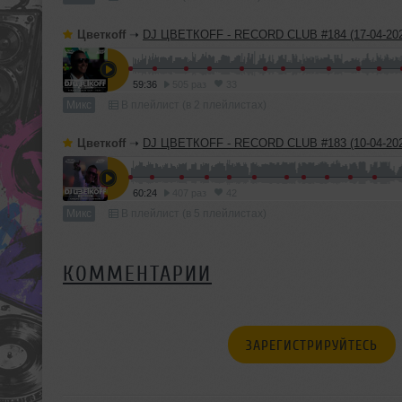
Цветкоff
➝
DJ ЦВЕТКОFF - RECORD CLUB #184 (17-04-202
59:36
505 раз
33
Микс
В плейлист (в 2 плейлистах)
Цветкоff
➝
DJ ЦВЕТКОFF - RECORD CLUB #183 (10-04-202
60:24
407 раз
42
Микс
В плейлист (в 5 плейлистах)
КОММЕНТАРИИ
ЗАРЕГИСТРИРУЙТЕСЬ