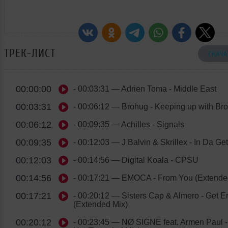
ТРЕК-ЛИСТ
СКАЧА
00:00:00
- 00:03:31
— Adrien Toma - Middle East
00:03:31
- 00:06:12
— Brohug - Keeping up with Br
00:06:12
- 00:09:35
— Achilles - Signals
00:09:35
- 00:12:03
— J Balvin & Skrillex - In Da Get
00:12:03
- 00:14:56
— Digital Koala - CPSU
00:14:56
- 00:17:21
— EMOCA - From You (Extende
00:17:21
- 00:20:12
— Sisters Cap & Almero - Get 
(Extended Mix)
00:20:12
- 00:23:45
— NØ SIGNE feat. Armen Paul -