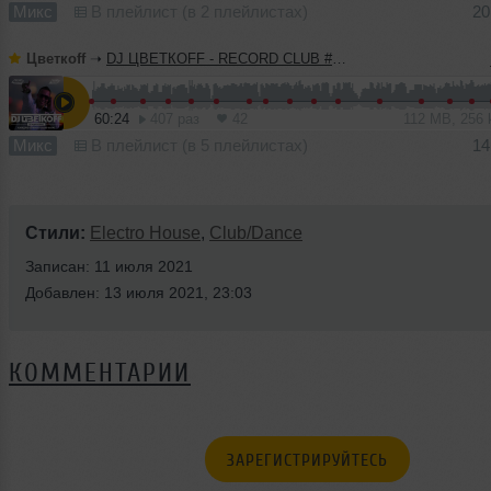
Микс
В плейлист (в 2 плейлистах)
20
Цветкоff
➝
DJ ЦВЕТКОFF - RECORD CLUB #183 (10-04-2022)
60:24
407 раз
42
112 MB, 256
Микс
В плейлист (в 5 плейлистах)
14
Стили:
Electro House
,
Club/Dance
Записан: 11 июля 2021
Добавлен: 13 июля 2021, 23:03
КОММЕНТАРИИ
ЗАРЕГИСТРИРУЙТЕСЬ