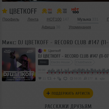
ЦВЕТКОFF
Профиль
Лента
HOT100
147
Музыка
331
П
Афиша
36
Упоминания
Микс: DJ ЦВЕТКОFF - RECORD CLUB #147 (11-
Цветкоff
DJ ЦВЕТКОFF - RECORD CLUB #147 (11-07
Микс
Electro House
Club/Dance
00:00
</>
11
59:35
177
ПОДДЕРЖАТЬ АРТИСТА
РАССКАЖИ ДРУЗЬЯМ