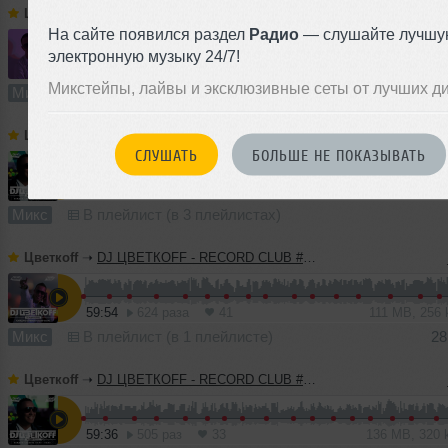
Цветкоff
➝
DJ ЦВЕТКОFF - RECORD CLUB #187 (08-05-2022)
На сайте появился раздел
Радио
— слушайте лучшу
электронную музыку 24/7!
60:54
959 раз
70
139 MB, 320 
Микстейпы, лайвы и эксклюзивные сеты от лучших д
Микс
В плейлист
Цветкоff
➝
DJ ЦВЕТКОFF - RECORD CLUB #186 (01-05-2022)
СЛУШАТЬ
БОЛЬШЕ НЕ ПОКАЗЫВАТЬ
60:27
1133 раза
74
138 MB, 320 
Микс
В плейлист (в 3 плейлистах)
Цветкоff
➝
DJ ЦВЕТКОFF - RECORD CLUB #185 (24-04-2022)
59:54
624 раза
41
111 MB, 256
Микс
В плейлист (в 1 плейлисте)
28
Цветкоff
➝
DJ ЦВЕТКОFF - RECORD CLUB #184 (17-04-2022)
59:36
505 раз
33
136 MB, 320