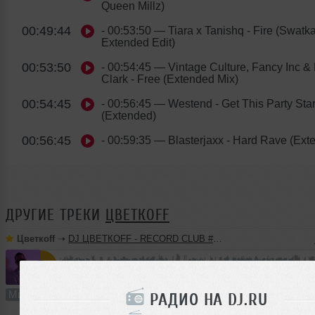
Queen Millz)
00:49:44
- 00:53:50
— Tiara x Tanishq - Fire (Swatka
Extended Edit)
00:53:50
- 00:54:45
— Vintage Culture, Fancy Inc &
Clark - Free (Extended Mix)
00:54:45
- 00:56:45
— Westend - Get This Party Sta
(Extended)
00:56:45
- 00:59:35
— Blasterjaxx - Hard Rave (Ext
ДРУГИЕ ТРЕКИ
ЦВЕТКОFF
Цветкоff
➝
DJ ЦВЕТКОFF - RECORD CLUB #188 (15-05-2022)
60:19
2473 раза
94
138 MB, 320 
Микс
В плейлист (в 4 плейлистах)
РАДИО НА DJ.RU