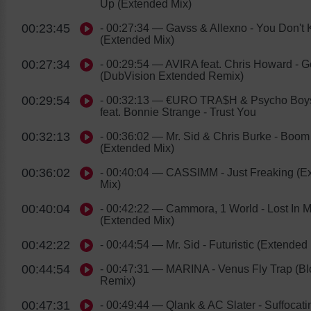
Up (Extended Mix)
00:23:45
- 00:27:34
— Gavss & Allexno - You Don't
(Extended Mix)
00:27:34
- 00:29:54
— AVIRA feat. Chris Howard - G
(DubVision Extended Remix)
00:29:54
- 00:32:13
— €URO TRA$H & Psycho Boys
feat. Bonnie Strange - Trust You
00:32:13
- 00:36:02
— Mr. Sid & Chris Burke - Boom
(Extended Mix)
00:36:02
- 00:40:04
— CASSIMM - Just Freaking (E
Mix)
00:40:04
- 00:42:22
— Cammora, 1 World - Lost In M
(Extended Mix)
00:42:22
- 00:44:54
— Mr. Sid - Futuristic (Extended
00:44:54
- 00:47:31
— MARINA - Venus Fly Trap (B
Remix)
00:47:31
- 00:49:44
— Qlank & AC Slater - Suffocatin