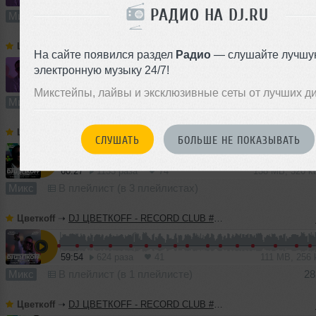
РАДИО НА DJ.RU
Микс
В плейлист (в 4 плейлистах)
Цветкоff
➝
DJ ЦВЕТКОFF - RECORD CLUB #187 (08-05-2022)
На сайте появился раздел
Радио
— слушайте лучшу
электронную музыку 24/7!
60:54
959 раз
70
139 MB, 320 
Микстейпы, лайвы и эксклюзивные сеты от лучших д
Микс
В плейлист
Цветкоff
➝
DJ ЦВЕТКОFF - RECORD CLUB #186 (01-05-2022)
СЛУШАТЬ
БОЛЬШЕ НЕ ПОКАЗЫВАТЬ
60:27
1133 раза
74
138 MB, 320 
Микс
В плейлист (в 3 плейлистах)
Цветкоff
➝
DJ ЦВЕТКОFF - RECORD CLUB #185 (24-04-2022)
59:54
624 раза
41
111 MB, 256
Микс
В плейлист (в 1 плейлисте)
28
Цветкоff
➝
DJ ЦВЕТКОFF - RECORD CLUB #184 (17-04-2022)