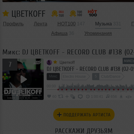
ЦВЕТКОFF
Профиль
Лента
HOT100
147
Музыка
331
П
Афиша
36
Упоминания
Микс: DJ ЦВЕТКОFF - RECORD CLUB #138 (02
МИКСЫ
Цветкоff
7
DJ ЦВЕТКОFF - RECORD CLUB #138 (02-05
Микс
5
Electro House
Club/Dance
00:00
</>
60
1:00:41
656
ПОДДЕРЖАТЬ АРТИСТА
РАССКАЖИ ДРУЗЬЯМ