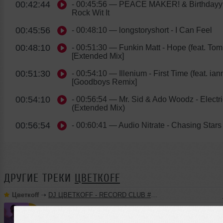
00:42:44
- 00:45:56
— PEACE MAKER! & Birthdayy P
Rock Wit It
00:45:56
- 00:48:10
— longstoryshort - I Can Feel
00:48:10
- 00:51:30
— Funkin Matt - Hope (feat. Tom
[Extended Mix]
00:51:30
- 00:54:10
— Illenium - First Time (feat. ian
[Goodboys Remix]
00:54:10
- 00:56:54
— Mr. Sid & Ado Woodz - Electri
(Extended Mix)
00:56:54
- 00:60:41
— Audio Nitrate - Chasing Stars
ДРУГИЕ ТРЕКИ
ЦВЕТКОFF
Цветкоff
➝
DJ ЦВЕТКОFF - RECORD CLUB #188 (15-05-2022)
60:19
2473 раза
94
138 MB, 320 