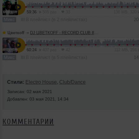
59:36
505 раз
33
136 MB, 320
Микс
В плейлист (в 2 плейлистах)
20
Цветкоff
➝
DJ ЦВЕТКОFF - RECORD CLUB #183 (10-04-2022)
60:24
407 раз
42
112 MB, 256
Микс
В плейлист (в 5 плейлистах)
14
Стили:
Electro House
,
Club/Dance
Записан: 02 мая 2021
Добавлен: 03 мая 2021, 14:34
КОММЕНТАРИИ