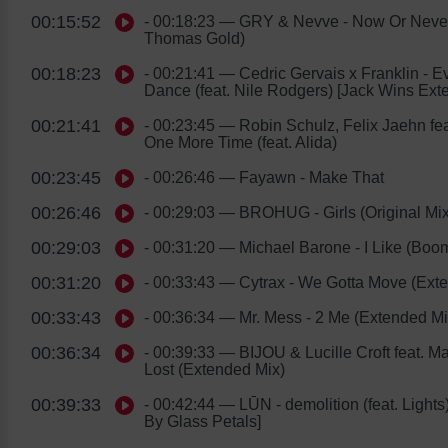
00:15:52
- 00:18:23
— GRY & Nevve - Now Or Never
Thomas Gold)
00:18:23
- 00:21:41
— Cedric Gervais x Franklin - E
Dance (feat. Nile Rodgers) [Jack Wins Ext
00:21:41
- 00:23:45
— Robin Schulz, Felix Jaehn feat
One More Time (feat. Alida)
00:23:45
- 00:26:46
— Fayawn - Make That
00:26:46
- 00:29:03
— BROHUG - Girls (Original Mix
00:29:03
- 00:31:20
— Michael Barone - I Like (Bo
00:31:20
- 00:33:43
— Cytrax - We Gotta Move (Ext
00:33:43
- 00:36:34
— Mr. Mess - 2 Me (Extended Mi
00:36:34
- 00:39:33
— BIJOU & Lucille Croft feat. M
Lost (Extended Mix)
00:39:33
- 00:42:44
— LŪN - demolition (feat. Lights
By Glass Petals]