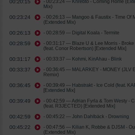
00:20:15
- 00:23:24
— Khrebto - Coming Home (Ext
Mix)
00:23:24
- 00:26:13
— Mangoo & Faustix - Time Of M
(Extended Mix)
00:26:13
- 00:28:59
— Digital Koala - Termite
00:28:59
- 00:31:17
— Blaze U & Lee Morris - Broke
(feat. Conor Robertson) [Extended Mix]
00:31:17
- 00:33:37
— Kohmi, KinAhau - Blink
00:33:37
- 00:36:45
— MALARKEY - MONEY (JLV E
Remix)
00:36:45
- 00:39:49
— Habstrakt - Ice Cold (feat. K
[Extended Mix]
00:39:49
- 00:42:59
— Adrian Fyrla & Tom Westy - C
(feat. R3JECTED) [Extended Mix]
00:42:59
- 00:45:22
— John Dahlbäck - Drowning
00:45:22
- 00:47:56
— Kilian K, Robbe & DJSM - Ou
(Extended Mix)