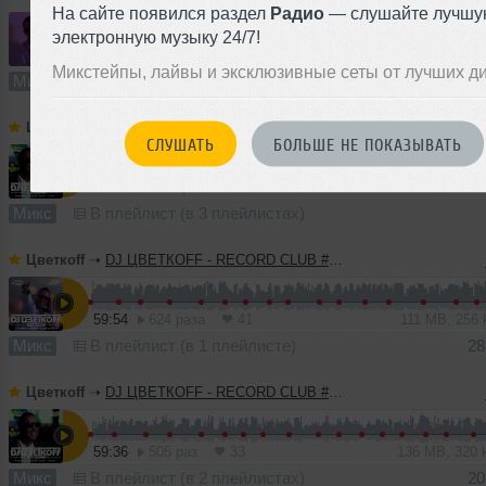
На сайте появился раздел
Радио
— слушайте лучшу
электронную музыку 24/7!
60:54
959 раз
70
139 MB, 320 
Микстейпы, лайвы и эксклюзивные сеты от лучших д
Микс
В плейлист
Цветкоff
➝
DJ ЦВЕТКОFF - RECORD CLUB #186 (01-05-2022)
СЛУШАТЬ
БОЛЬШЕ НЕ ПОКАЗЫВАТЬ
60:27
1134 раза
74
138 MB, 320 
Микс
В плейлист (в 3 плейлистах)
Цветкоff
➝
DJ ЦВЕТКОFF - RECORD CLUB #185 (24-04-2022)
59:54
624 раза
41
111 MB, 256
Микс
В плейлист (в 1 плейлисте)
28
Цветкоff
➝
DJ ЦВЕТКОFF - RECORD CLUB #184 (17-04-2022)
59:36
505 раз
33
136 MB, 320
Микс
В плейлист (в 2 плейлистах)
20