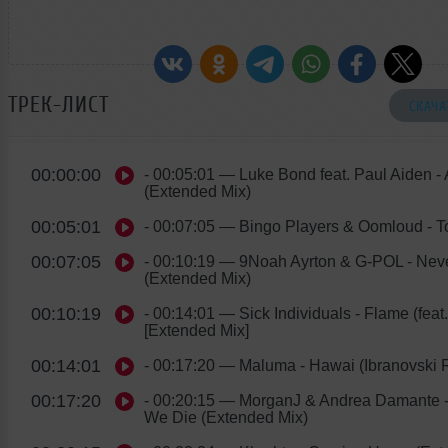
ТРЕК-ЛИСТ
СКАЧА
00:00:00
- 00:05:01
— Luke Bond feat. Paul Aiden -
(Extended Mix)
00:05:01
- 00:07:05
— Bingo Players & Oomloud - T
00:07:05
- 00:10:19
— 9Noah Ayrton & G-POL - Neve
(Extended Mix)
00:10:19
- 00:14:01
— Sick Individuals - Flame (feat
[Extended Mix]
00:14:01
- 00:17:20
— Maluma - Hawai (Ibranovski 
00:17:20
- 00:20:15
— MorganJ & Andrea Damante - P
We Die (Extended Mix)