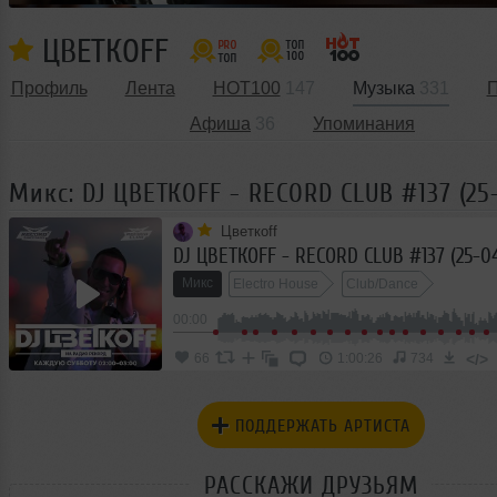
ЦВЕТКОFF
Профиль
Лента
HOT100
147
Музыка
331
П
Афиша
36
Упоминания
Микс: DJ ЦВЕТКОFF - RECORD CLUB #137 (25
Цветкоff
DJ ЦВЕТКОFF - RECORD CLUB #137 (25-04
Микс
Electro House
Club/Dance
00:00
</>
66
1:00:26
734
ПОДДЕРЖАТЬ АРТИСТА
РАССКАЖИ ДРУЗЬЯМ