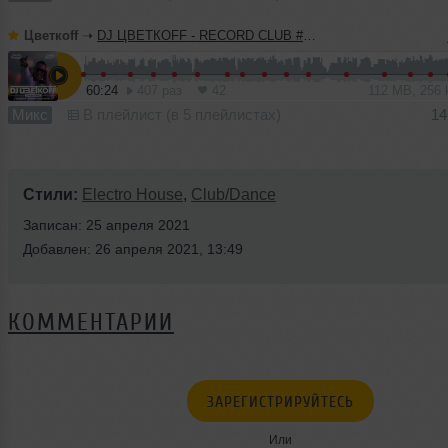
Цветкоff
➝
DJ ЦВЕТКОFF - RECORD CLUB #183 (10-04-2022)
60:24
407 раз
42
112 MB, 256
Микс
В плейлист (в 5 плейлистах)
14
Стили:
Electro House
,
Club/Dance
Записан: 25 апреля 2021
Добавлен: 26 апреля 2021, 13:49
КОММЕНТАРИИ
ЗАРЕГИСТРИРУЙТЕСЬ
Или