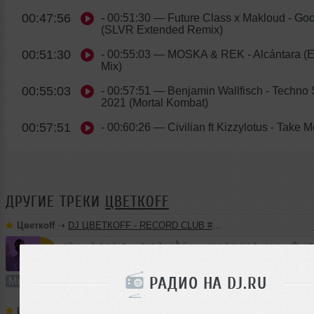
00:47:56
- 00:51:30
— Future Class x Makloud - Go
(SLVR Extended Remix)
00:51:30
- 00:55:03
— MOSKA & REK - Alcántara (E
Mix)
00:55:03
- 00:57:51
— Benjamin Wallfisch - Techno
2021 (Mortal Kombat)
00:57:51
- 00:60:26
— Civilian ft Kizzylotus - Take
ДРУГИЕ ТРЕКИ
ЦВЕТКОFF
Цветкоff
➝
DJ ЦВЕТКОFF - RECORD CLUB #188 (15-05-2022)
60:19
2476 раз
94
138 MB, 320 
РАДИО НА DJ.RU
Микс
В плейлист (в 4 плейлистах)
Цветкоff
➝
DJ ЦВЕТКОFF - RECORD CLUB #187 (08-05-2022)