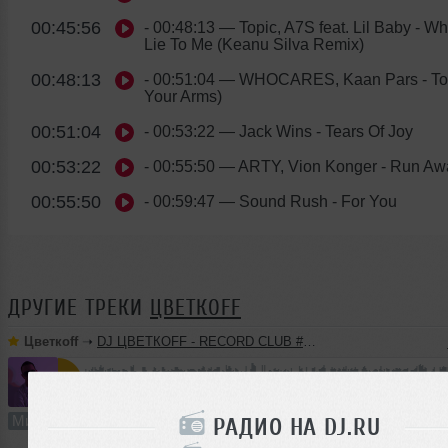
00:45:56
- 00:48:13
— Topic, A7S feat. Lil Baby - W
Lie To Me (Keanu Silva Remix)
00:48:13
- 00:51:04
— WHOCARES, Kaan Pars - Toni
Your Arms)
00:51:04
- 00:53:22
— Jack Wins - Tears Of Joy
00:53:22
- 00:55:50
— ARTY, Vion Konger - Run Aw
00:55:50
- 00:59:47
— Sound Rush - For You
ДРУГИЕ ТРЕКИ
ЦВЕТКОFF
Цветкоff
➝
DJ ЦВЕТКОFF - RECORD CLUB #188 (15-05-2022)
60:19
2473 раза
94
138 MB, 320 
Микс
В плейлист (в 4 плейлистах)
РАДИО НА DJ.RU