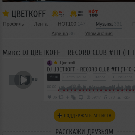
ЦВЕТКОFF
Профиль
Лента
HOT100
147
Музыка
331
П
Афиша
36
Упоминания
Микс: DJ ЦВЕТКОFF - RECORD CLUB #111 (11-
Цветкоff
DJ ЦВЕТКОFF - RECORD CLUB #111 (11-10-
Микс
Electro House
Trance
Club/Dance
00:00
</>
36
59:47
378
ПОДДЕРЖАТЬ АРТИСТА
РАССКАЖИ ДРУЗЬЯМ