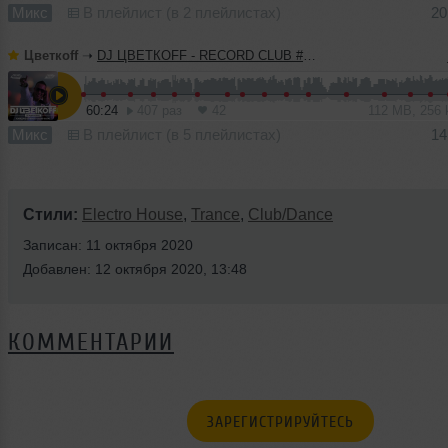
Микс
В плейлист (в 2 плейлистах)
20
Цветкоff
➝
DJ ЦВЕТКОFF - RECORD CLUB #183 (10-04-2022)
60:24
407 раз
42
112 MB, 256
Микс
В плейлист (в 5 плейлистах)
14
Стили:
Electro House
,
Trance
,
Club/Dance
Записан: 11 октября 2020
Добавлен: 12 октября 2020, 13:48
КОММЕНТАРИИ
ЗАРЕГИСТРИРУЙТЕСЬ