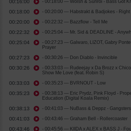
00:16:00
- 00:18:00
— Wolsh & Sunroi - Bass Got 
00:18:00
- 00:20:00
— Habstrakt & Badjokes - Right
00:20:00
- 00:22:32
— Bazzflow - Tell Me
00:22:32
- 00:25:04
— Mr. Sid & DEADLINE - Anyw
00:25:04
- 00:27:23
— Galwaro, LIZOT, Gabry Ponte 
Prayer
00:27:23
- 00:30:26
— Don Diablo - Invincible
00:30:26
- 00:33:03
— Rudeejay x Da Brozz x Chico
Show Me Love (feat. Robin S)
00:33:03
- 00:35:23
— BVRNOUT - Low
00:35:23
- 00:38:13
— Eric Prydz, Pink Floyd - Prop
Education (Digital Koala Remix)
00:38:13
- 00:41:03
— NuBass & Deppz - Gangsters
00:41:03
- 00:43:46
— Graham Bell - Rollercoaster
00:43:46
- 00:45:56
— KIIDA x ALEX x BASS J - Fou