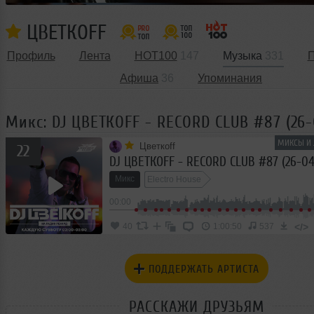
ЦВЕТКОFF
Профиль
Лента
HOT100
147
Музыка
331
П
Афиша
36
Упоминания
Микс: DJ ЦВЕТКОFF - RECORD CLUB #87 (26-
МИКСЫ И 
Цветкоff
22
DJ ЦВЕТКОFF - RECORD CLUB #87 (26-04
Микс
Electro House
00:00
</>
40
1:00:50
537
ПОДДЕРЖАТЬ АРТИСТА
РАССКАЖИ ДРУЗЬЯМ