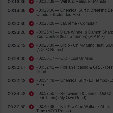
00:16:36
- 00:18:38
— Will K & Relique - Monsta
00:18:38
- 00:20:36
— Chemical Surf & Breaking Bea
Cheddar (Extended Mix)
00:20:36
- 00:23:26
— LaCrême - Complain
00:23:26
- 00:25:43
— Dave Winnel & Damon Sharp
Your Control (feat. Shannon) (VIP Mix)
00:25:43
- 00:28:00
— Diplo - On My Mind (feat. SI
(NOTO Remix)
00:28:00
- 00:30:17
— CID - Lost Ur Mind
00:30:17
- 00:32:42
— Florian Picasso & GRX - Rest
Heart
00:32:42
- 00:34:48
— Chemical Surf - El Tiempo (E
Mix)
00:34:48
- 00:37:50
— Retrovision & Janee - Out Of
(feat. Lunis) (My Own Road)
00:37:50
- 00:40:38
— K-391 x Alan Walker x Ahrix -
Time (MOTi Remix)