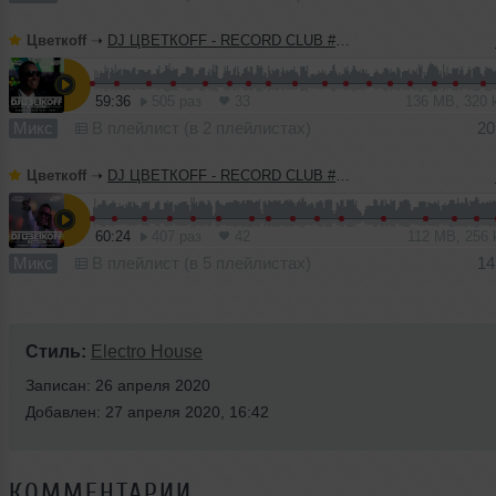
Цветкоff
➝
DJ ЦВЕТКОFF - RECORD CLUB #184 (17-04-2022)
59:36
505 раз
33
136 MB, 320
Микс
В плейлист (в 2 плейлистах)
20
Цветкоff
➝
DJ ЦВЕТКОFF - RECORD CLUB #183 (10-04-2022)
60:24
407 раз
42
112 MB, 256
Микс
В плейлист (в 5 плейлистах)
14
Стиль:
Electro House
Записан: 26 апреля 2020
Добавлен: 27 апреля 2020, 16:42
КОММЕНТАРИИ