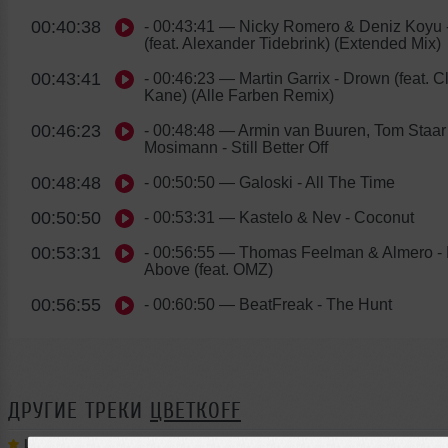
00:40:38
- 00:43:41
— Nicky Romero & Deniz Koyu -
(feat. Alexander Tidebrink) (Extended Mix)
00:43:41
- 00:46:23
— Martin Garrix - Drown (feat. C
Kane) (Alle Farben Remix)
00:46:23
- 00:48:48
— Armin van Buuren, Tom Staar 
Mosimann - Still Better Off
00:48:48
- 00:50:50
— Galoski - All The Time
00:50:50
- 00:53:31
— Kastelo & Nev - Coconut
00:53:31
- 00:56:55
— Thomas Feelman & Almero - 
Above (feat. OMZ)
00:56:55
- 00:60:50
— BeatFreak - The Hunt
ДРУГИЕ ТРЕКИ
ЦВЕТКОFF
Цветкоff
➝
DJ ЦВЕТКОFF - RECORD CLUB #188 (15-05-2022)