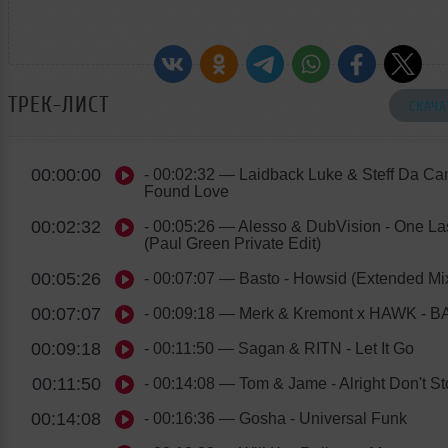
ТРЕК-ЛИСТ
СКАЧА
00:00:00
- 00:02:32
— Laidback Luke & Steff Da Ca
Found Love
00:02:32
- 00:05:26
— Alesso & DubVision - One La
(Paul Green Private Edit)
00:05:26
- 00:07:07
— Basto - Howsid (Extended Mi
00:07:07
- 00:09:18
— Merk & Kremont x HAWK - 
00:09:18
- 00:11:50
— Sagan & RITN - Let It Go
00:11:50
- 00:14:08
— Tom & Jame - Alright Don't St
00:14:08
- 00:16:36
— Gosha - Universal Funk