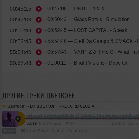
00:45:15
- 00:47:08
— DND - This Is
00:47:08
- 00:50:43
— Glass Petals - Simulation
00:50:43
- 00:52:45
— LOST CAPITAL - Speak
00:52:45
- 55:54:40
— Steff Da Campo & SMACK - 
55:54:40
- 00:57:43
— VANTIZ & Timo G - What I'm A
00:57:43
- 01:00:11
— Bright Visions - Move On
ДРУГИЕ ТРЕКИ
ЦВЕТКОFF
Цветкоff
➝
DJ ЦВЕТКОFF - RECORD CLUB #188 (15-05-2022)
60:19
2474 раза
94
138 MB, 320 
Микс
В плейлист (в 4 плейлистах)