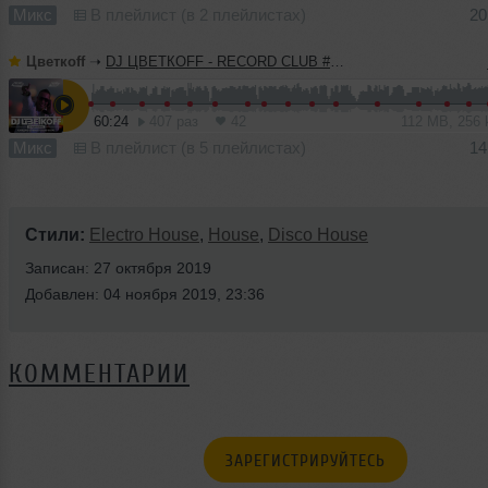
Микс
В плейлист (в 2 плейлистах)
20
Цветкоff
➝
DJ ЦВЕТКОFF - RECORD CLUB #183 (10-04-2022)
60:24
407 раз
42
112 MB, 256
Микс
В плейлист (в 5 плейлистах)
14
Стили:
Electro House
,
House
,
Disco House
Записан: 27 октября 2019
Добавлен: 04 ноября 2019, 23:36
КОММЕНТАРИИ
ЗАРЕГИСТРИРУЙТЕСЬ