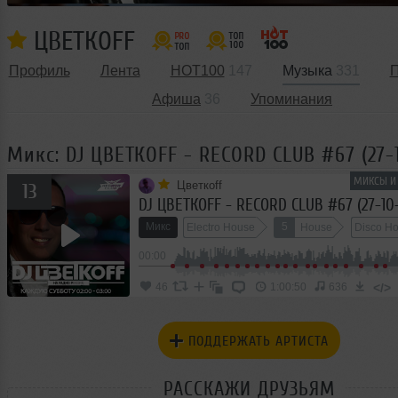
ЦВЕТКОFF
Профиль
Лента
HOT100
147
Музыка
331
П
Афиша
36
Упоминания
Микс: DJ ЦВЕТКОFF - RECORD CLUB #67 (27-
МИКСЫ И 
Цветкоff
13
DJ ЦВЕТКОFF - RECORD CLUB #67 (27-10-
Микс
5
Electro House
House
Disco H
00:00
</>
46
1:00:50
636
ПОДДЕРЖАТЬ АРТИСТА
РАССКАЖИ ДРУЗЬЯМ