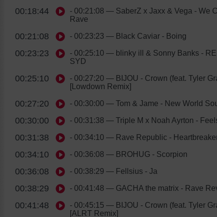
00:18:44
- 00:21:08
— SaberZ x Jaxx & Vega - We 
Rave
00:21:08
- 00:23:23
— Black Caviar - Boing
00:23:23
- 00:25:10
— blinky ill & Sonny Banks - R
SYD
00:25:10
- 00:27:20
— BIJOU - Crown (feat. Tyler Gr
[Lowdown Remix]
00:27:20
- 00:30:00
— Tom & Jame - New World So
00:30:00
- 00:31:38
— Triple M x Noah Ayrton - Feel
00:31:38
- 00:34:10
— Rave Republic - Heartbreake
00:34:10
- 00:36:08
— BROHUG - Scorpion
00:36:08
- 00:38:29
— Fellsius - Ja
00:38:29
- 00:41:48
— GACHA the matrix - Rave Rev
00:41:48
- 00:45:15
— BIJOU - Crown (feat. Tyler Gr
[ALRT Remix]