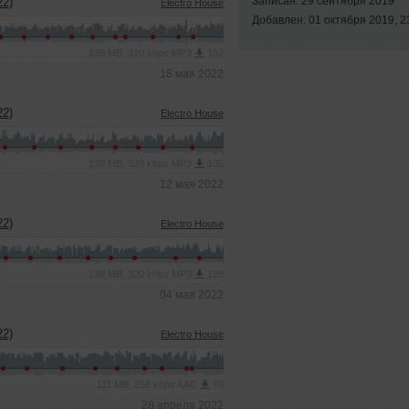
Записан: 29 сентября 2019
2)
Electro House
Добавлен: 01 октября 2019, 2
138 MB, 320 kbps MP3
152
18 мая 2022
2)
Electro House
139 MB, 320 kbps MP3
105
12 мая 2022
2)
Electro House
138 MB, 320 kbps MP3
128
04 мая 2022
2)
Electro House
111 MB, 256 kbps AAC
70
28 апреля 2022