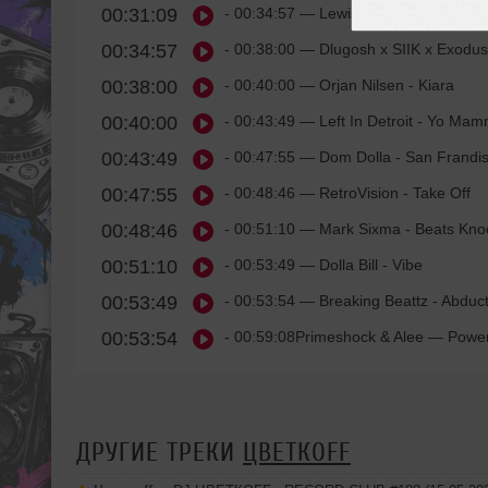
00:31:09
- 00:34:57
— Lewis Capaldi - Someone
00:34:57
- 00:38:00
— Dlugosh x SIIK x Exodus 
00:38:00
- 00:40:00
— Orjan Nilsen - Kiara
00:40:00
- 00:43:49
— Left In Detroit - Yo Ma
00:43:49
- 00:47:55
— Dom Dolla - San Frandi
00:47:55
- 00:48:46
— RetroVision - Take Off
00:48:46
- 00:51:10
— Mark Sixma - Beats Kno
00:51:10
- 00:53:49
— Dolla Bill - Vibe
00:53:49
- 00:53:54
— Breaking Beattz - Abduct
00:53:54
- 00:59:08Primeshock & Alee
— Powe
ДРУГИЕ ТРЕКИ
ЦВЕТКОFF