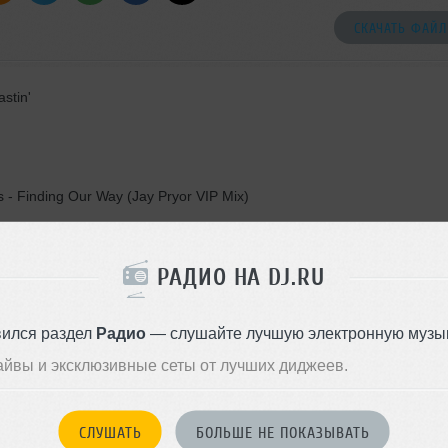
СКАЧАТЬ ФАЙЛ
stin'
- Finding Our Way (Jay Pryor VIP Mix)
und You
exBlaze - Game Time (Extended Mix)
РАДИО НА DJ.RU
es
вился раздел
Радио
— слушайте лучшую электронную музык
n
айвы и эксклюзивные сеты от лучших диджеев.
oonlight (feat. NEIMY) (Jack Wins Remix)
СЛУШАТЬ
БОЛЬШЕ НЕ ПОКАЗЫВАТЬ