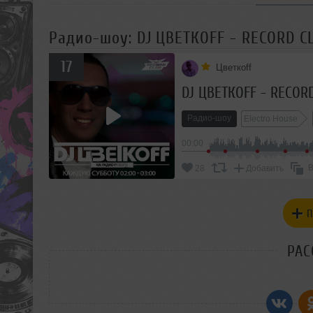
Радио-шоу: DJ ЦВЕТКОFF - RECORD CL
17
Цветкоff
DJ ЦВЕТКОFF - RECORD
Радио-шоу
Electro House
00:00
В
28
Добавить
П
РАС