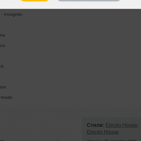
 You Loved (Paul Green Bootleg)
- Incognito
mma
sco
ck
ion
rmode
Стили:
Electro House
,
Electro House