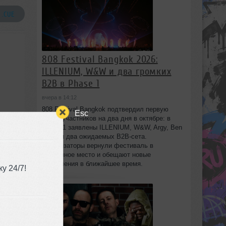
 .CUE
808 Festival Bangkok 2026:
ILLENIUM, W&W и два громких
B2B в Phase 1
вчера в 14:12
808 Festival Bangkok подтвердил первую
Esc
волну участников на два дня в октябре: в
Phase 1 заявлены ILLENIUM, W&W, Argy, Ben
Nicky и два ожидаемых B2B-сета.
Организаторы вернули фестиваль в
привычное место и обещают новые
объявления в ближайшее время.
у 24/7!