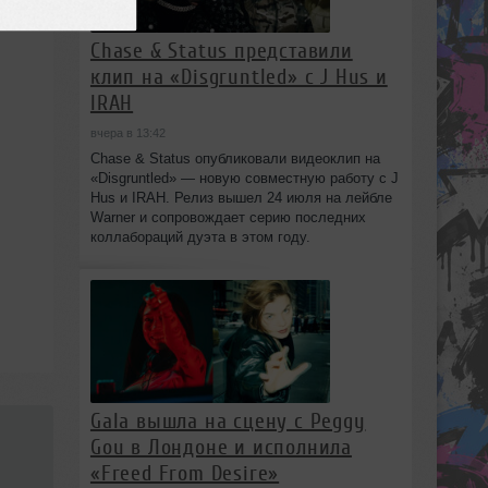
Chase & Status представили
клип на «Disgruntled» с J Hus и
IRAH
вчера в 13:42
Chase & Status опубликовали видеоклип на
«Disgruntled» — новую совместную работу с J
Hus и IRAH. Релиз вышел 24 июля на лейбле
Warner и сопровождает серию последних
коллабораций дуэта в этом году.
Gala вышла на сцену с Peggy
Gou в Лондоне и исполнила
«Freed From Desire»