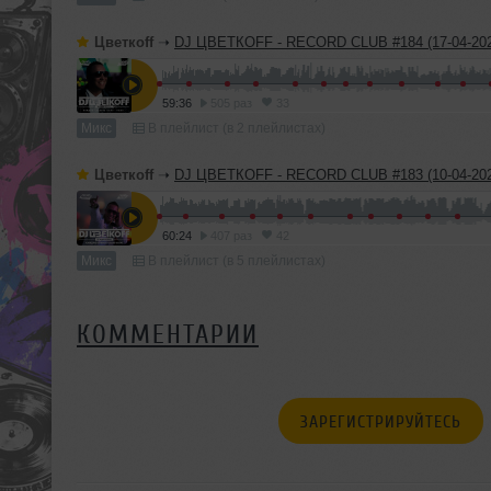
Цветкоff
➝
DJ ЦВЕТКОFF - RECORD CLUB #184 (17-04-202
59:36
505 раз
33
Микс
В плейлист (в 2 плейлистах)
Цветкоff
➝
DJ ЦВЕТКОFF - RECORD CLUB #183 (10-04-202
60:24
407 раз
42
Микс
В плейлист (в 5 плейлистах)
КОММЕНТАРИИ
ЗАРЕГИСТРИРУЙТЕСЬ