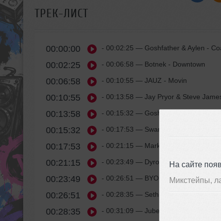
ТРЕК-ЛИСТ
00:00:00
- 00:02:25
— Goshfather & Aylen - Coa
00:02:25
- 00:06:58
— Botnek - Downtown
00:06:58
- 00:10:55
— JAUZ - Movin
00:10:55
- 00:13:58
— Jay Pryor & Steve James 
00:13:58
- 00:15:32
— Goshfather & Aylen - Fo
00:15:32
- 00:17:53
— Swanky Tunes, NSSND, L
00:17:53
- 00:21:15
— Mark Sixma - Million Mil
00:21:15
- 00:23:49
— Dyro - Masquerade
На сайте поя
00:23:49
- 00:26:51
— BYOR - Rhyme & Reaso
Микстейпы, л
00:26:51
- 00:28:35
— Seth Hills - Rebound
00:28:35
- 00:31:09
— Jubel - Dancing In The M