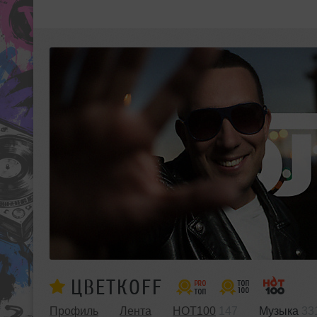
ЦВЕТКОFF
Профиль
Лента
HOT100
147
Музыка
33