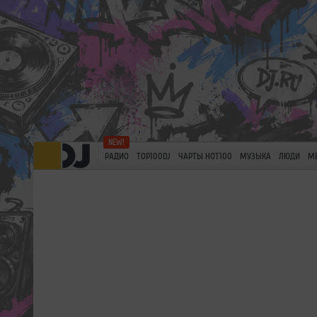
РАДИО
TOP100DJ
ЧАРТЫ HOT100
МУЗЫКА
ЛЮДИ
М