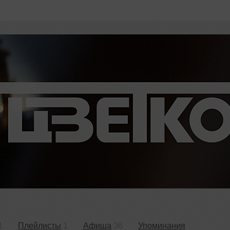
1
Плейлисты
1
Афиша
36
Упоминания